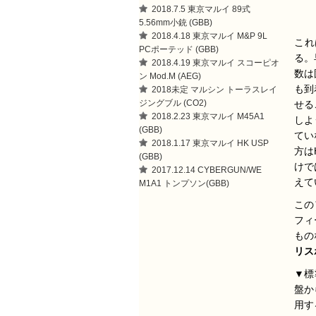
2018.7.5 東京マルイ 89式
5.56mm小銃 (GBB)
2018.4.18 東京マルイ M&P 9L
これ
PCポーテッド (GBB)
る。
2018.4.19 東京マルイ スコーピオ
数は
ン Mod.M (AEG)
も到
2018未定 マルシン トーラスレイ
ジングブル (CO2)
せる
2018.2.23 東京マルイ M45A1
しよ
(GBB)
てい
2018.1.17 東京マルイ HK USP
方は
(GBB)
けで
2017.12.14 CYBERGUN/WE
えて
M1A1 トンプソン(GBB)
この
フィ
もの
リス
▼標
盤か
用す