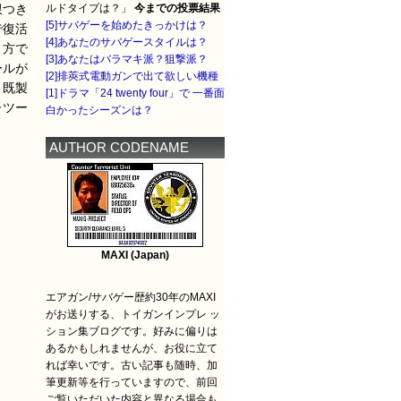
ルドタイプは？」
今までの投票結果
限つき
[5]サバゲーを始めたきっかけは？
で復活
[4]あなたのサバゲースタイルは？
り方で
[3]あなたはバラマキ派？狙撃派？
ールが
[2]排莢式電動ガンで出て欲しい機種
。既製
[1]ドラマ「24 twenty four」で 一番面
子ツー
白かったシーズンは？
AUTHOR CODENAME
MAXI (Japan)
エアガン/サバゲー歴約30年のMAXI
がお送りする、トイガンインプレ ッ
ション集ブログです。好みに偏りは
あるかもしれませんが、お役に立て
れば幸いです。古い記事も随時、加
筆更新等を行っていますので、前回
ご覧いただいた内容と異なる場合も