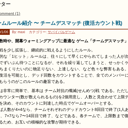
ンター
omment (1)
ームルール紹介 〜 チームデスマッチ (復活カウント戦)
/1/06
By: maxi
カテゴリー:
サバイバルゲーム
数時や、開幕ウォーミングアップに最適な ゲーム「チームデスマッチ
戦を少し拡張し、継続的に戦えるようにしたルール。
的な「1ヒット」ルールは、往々にして早くにやられてしまった人が
でずいぶん待つことになるが、それを繰り返してしまうと、せっかく
ちまくりたいのに物足りない、上達しない、など色々な弊害もある
復活を可能とし、デッド回数をカウントすることで、全てのメンバー
もらうのがこのルールの趣旨である。
は非常に簡単で、基本は チーム対抗の殲滅(せんめつ)戦 である。ただ
カウンター(数が数えられるもの)を2個用意し、人数と見合わせて上限
を決め、そのカウントに到達した時点でゲームオーバーとする。
ば人数が4×4なら、チームそれぞれのデッドカウント8回目で終了(1人
2)、7×7なら7〜14回目で終了、などである。各チームで、上限数まで
るため、お互いの積極的な攻撃が期待できる。