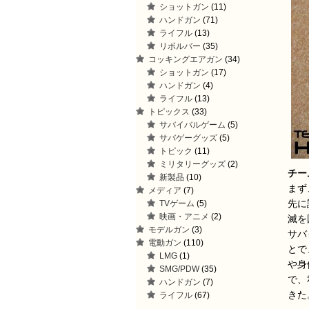
ショットガン
(11)
ハンドガン
(71)
ライフル
(13)
リボルバー
(35)
コッキングエアガン
(34)
ショットガン
(17)
ハンドガン
(4)
ライフル
(13)
トピックス
(33)
サバイバルゲーム
(5)
サバゲーグッズ
(5)
トピック
(11)
ミリタリーグッズ
(2)
チー
新製品
(10)
まず
メディア
(7)
先に
TVゲーム
(5)
映画・アニメ
(2)
滅を
モデルガン
(3)
サバ
電動ガン
(110)
とで
LMG
(1)
や身
SMG/PDW
(35)
で、
ハンドガン
(7)
きた
ライフル
(67)