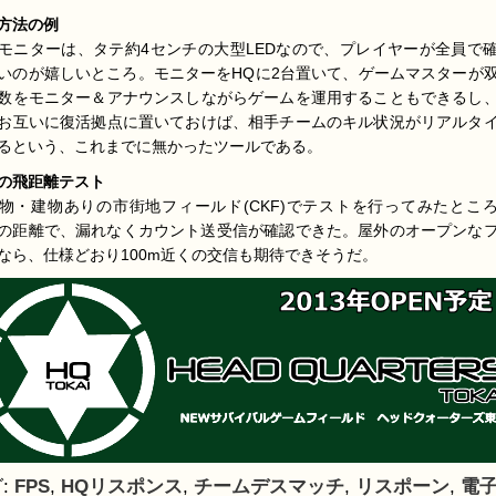
方法の例
モニターは、タテ約4センチの大型LEDなので、プレイヤーが全員で
いのが嬉しいところ。モニターをHQに2台置いて、ゲームマスターが
数をモニター＆アナウンスしながらゲームを運用することもできるし
お互いに復活拠点に置いておけば、相手チームのキル状況がリアルタ
るという、これまでに無かったツールである。
の飛距離テスト
物・建物ありの市街地フィールド(CKF)でテストを行ってみたとこ
mの距離で、漏れなくカウント送受信が確認できた。屋外のオープンな
なら、仕様どおり100m近くの交信も期待できそうだ。
:
FPS
,
HQリスポンス
,
チームデスマッチ
,
リスポーン
,
電