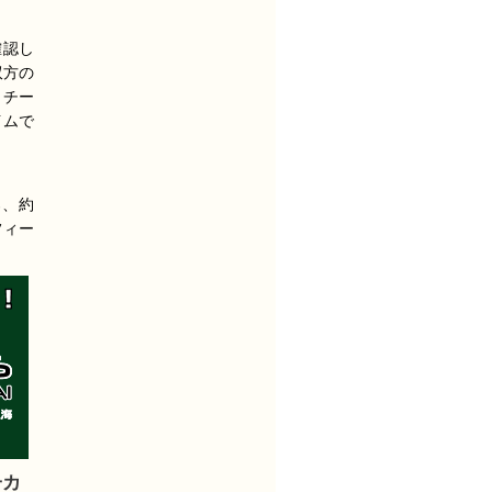
確認し
双方の
、チー
イムで
ろ、約
フィー
子カ