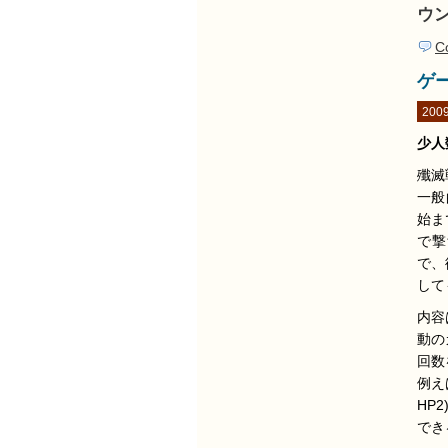
ウ
C
ゲ
2009
少人
殲滅
一般
始ま
で撃
で、
して
内容
動の
回数
例え
HP
でき