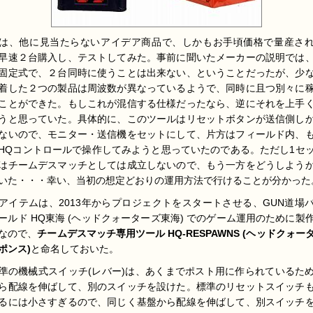
は、他に見当たらないアイデア商品で、しかもお手頃価格で量産さ
早速２台購入し、テストしてみた。事前に聞いたメーカーの説明では
固定式で、２台同時に使うことは出来ない、ということだったが、少
着した２つの製品は周波数が異なっているようで、同時に且つ別々に
ことができた。もしこれが混信する仕様だったなら、逆にそれを上手
うと思っていた。具体的に、このツールはリセットボタンが送信側し
ないので、モニター・送信機をセットにして、片方はフィールド内、
HQコントロールで操作してみようと思っていたのである。ただし1セ
はチームデスマッチとしては成立しないので、もう一方をどうしよう
いた・・・幸い、当初の想定どおりの運用方法で行けることが分かった
アイテムは、2013年からプロジェクトをスタートさせる、GUN道場
ールド HQ東海 (ヘッドクォーターズ東海) でのゲーム運用のために製
なので、
チームデスマッチ専用ツール HQ-RESPAWNS (ヘッドクォー
ポンス)
と命名しておいた。
準の機械式スイッチ(レバー)は、あくまでポスト用に作られているた
ら配線を伸ばして、別のスイッチを設けた。標準のリセットスイッチ
るには小さすぎるので、同じく基盤から配線を伸ばして、別スイッチ