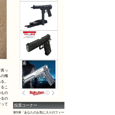
で真っ
ムの殲
ある。
するこ
のもの
いるの
行って
投票コーナー
第5弾「あなたのお気に入りのフィー