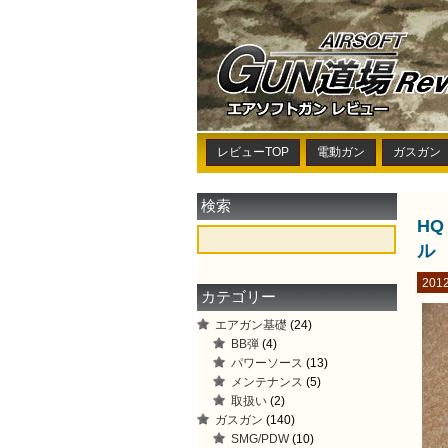
レビューTOP
電動ガン
ガスガン
検索
H
ル
2012
カテゴリー
エアガン基礎
(24)
BB弾
(4)
パワーソース
(13)
メンテナンス
(5)
取扱い
(2)
ガスガン
(140)
SMG/PDW
(10)