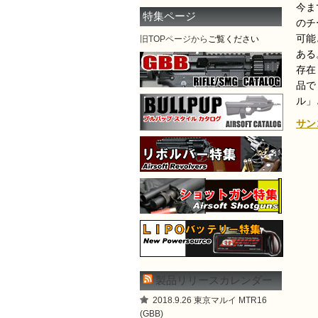
今ま
特集ページ
のチ
可能
旧TOPページから
ご覧ください
ある
存在
品で
ル」
サン
製品リリースカレンダー
2018.9.26 東京マルイ MTR16
(GBB)