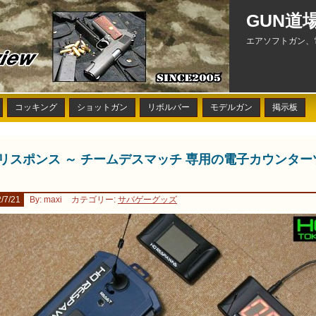
GUN道
エアソフトガン、
コッキング
ショットガン
リボルバー
モデルガン
掲示板
Qリスポンス ～ チームデスマッチ 専用の電子カウンター
/7/21
By: maxi
カテゴリー:
サバゲーグッズ