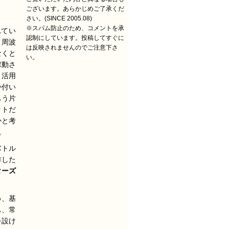
ございます。あらかじめご了承くだ
さい。(SINCE 2005.08)
※スパム防止のため、コメントを承
れてい
認制にしています。投稿してすぐに
、周波
は反映されませんのでご注意下さ
なくと
い。
稼動さ
く活用
か付い
もう片
ットだ
かと考
。
バトル
作した
ターズ
め、基
も、常
を設け