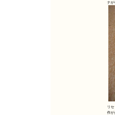
ナが
リセ
作が