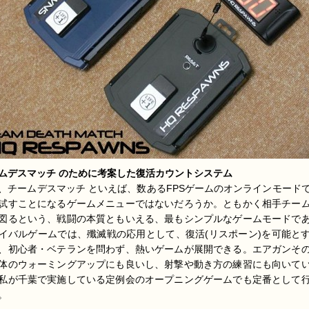
ムデスマッチ のために考案した復活カウントシステム
、チームデスマッチ といえば、数あるFPSゲームのオンラインモード
試すことになるゲームメニューではないだろうか。ともかく相手チー
図るという、戦闘の本質ともいえる、最もシンプルなゲームモードで
イバルゲームでは、殲滅戦の応用として、復活(リスポーン)を可能と
、初心者・ベテランを問わず、熱いゲームが展開できる。エアガンそ
体のウォーミングアップにも良いし、射撃や動き方の練習にも向いて
私が千葉で実施している定例会のオープニングゲームでも定番として
。