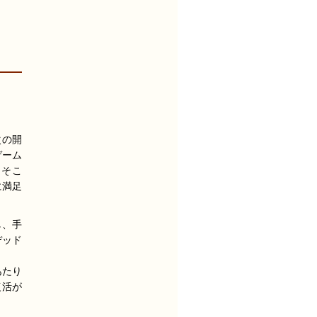
」
次の開
ゲーム
。そこ
に満足
し、手
デッド
あたり
復活が