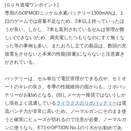
[ＧＵＮ道場ワンポイント]
専用のSOPMODニッケル水素バッテリー1300mAhは、1
日のゲームでは容量不足なため、2本以上持っていったほ
うが良い。しかし、7本も直列されているセルは管理が難
しい(できない)ため、満充電したつもりなのにすぐ無くな
った等の事例も多い。またおろし立ての新品は、数回の充
放電をさせないと本来の性能(容量)にならないと注意書き
がされている。
バッテリーは、セル単位で電圧管理ができる点や、セミオ
ートのキレの良さ、冬季の性能維持の面からも、リポバッ
テリーがお勧めとなる。(但しメーカー推奨ではない) しか
し現在よく流通している
ライラクスのリポバッテリー
は電
流パンチ力が非常に高いため、ノーマルガンにそのまま使
うと確実にヒューズが切れるので注意が必要。ノーマルガ
ンに使うなら、ET1やOPTION No.1のリポがお勧めであ