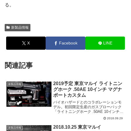
る。
新製品情報
X
Facebook
LINE
関連記事
2019予定 東京マルイ ライトニン
新製品情報
グホーク .50AE 10インチ マグナ
ポートカスタム
バイオハザードとのコラボレーションモ
デル。初回限定生産のガスブローバック
「ライトニングホーク .50AE 10インチ
マグナポートカスタム」が登場。10イン
2018.09.29
チバレルの本体に、換装用として6インチ
のバレルアッセンブリが付属。フレーム
2018.10.25 東京マルイ
新製品情報
部はシルバ...