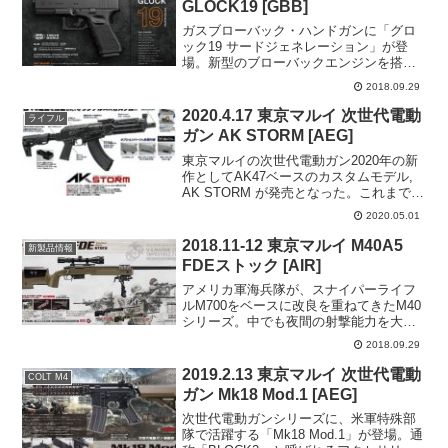
GLOCK19 [GBB]
ガスブローバック・ハンドガンに「グロ
ック19 サードジェネレーション」が登
場。新型のブローバックエンジンを搭載
し、従来のガスブローバック・グロック
2018.09.29
シリーズと同等のガス消費量ながらリコ
イルショックを強化。装弾数22発。グロ
2020.4.17 東京マルイ 次世代電動
ライフル
ック19は長年、KS...
ガン AK STORM [AEG]
東京マルイの次世代電動ガン2020年の新
作としてAK47ベースのカスタムモデル,
AK STORM が発売となった。これまでス
タンダードAK47の派生モデルとしてβス
2020.05.01
ペツナズ, AK47HCがあったが, 今回は外
装を徹底的にカスタマイズした...
2018.11-12 東京マルイ M40A5
新製品情報
FDEストック [AIR]
アメリカ軍海兵隊が、スナイパーライフ
ルM700をベースに改良を重ねてきたM40
シリーズ。中でも夜間の射撃能力を大き
く高めるためにサーマルビジョンマウン
2018.09.29
トを装備したものがM40A5である。今
回、カラーバリエーションとして要望の
2019.2.13 東京マルイ 次世代電動
COLT M4
高かったFDE(...
ガン Mk18 Mod.1 [AEG]
次世代電動ガンシリーズに、米軍特殊部
隊で活躍する「Mk18 Mod.1」が登場。通