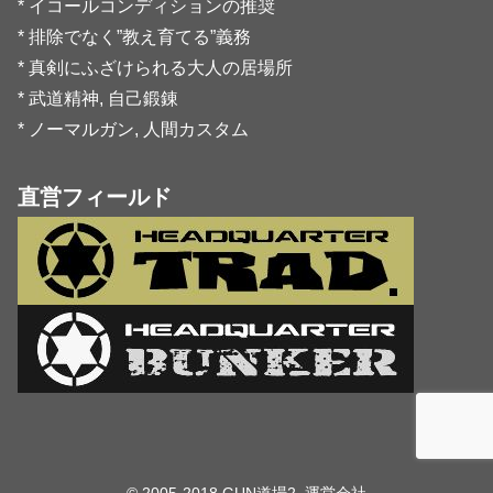
* イコールコンディションの推奨
* 排除でなく”教え育てる”義務
* 真剣にふざけられる大人の居場所
* 武道精神, 自己鍛錬
* ノーマルガン, 人間カスタム
直営フィールド
© 2005-2018 GUN道場2.
運営会社