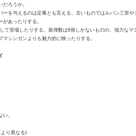
いだろうか。
バーを与えるのは定番とも言える。古いものではルパン三世や
ーがあったりする。
として登場したりする。装弾数は6発しかないものの、強力なマ
ブマシンガンよりも魅力的に映ったりする。
イ
ない。
より異なる)