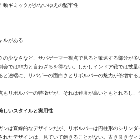
作動ギミックが少ないゆえの堅牢性
ャルがある
クの少なさなど、サバゲーマー視点で見ると敬遠する部分が多
例会では非力と言わざるを得ない。しかしインドア戦では技量
ると途端に、サバゲーの面白さとリボルバーの魅力が倍増する
点もリボルバーの特徴だが、それは難度が高いともとれるし、
美しいスタイルと実用性
ガンは直線的なデザインだが、リボルバーは円柱形のシリンダ
されたデザインは、見ていて飽きることがない。古き良きヴィ