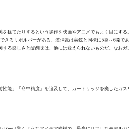
莢を捨てたりするという操作を映画やアニメでもよく目にする
射できるリボルバーがある。装弾数は実銃と同様に5発～6発で
莢する楽しさと醍醐味は、他には変えられないものだ。なおガ
射性能」「命中精度」を追及して、カートリッジを廃したガス
ルバーは驚くようなアイデア機構で、最高にリアルなモデルガ