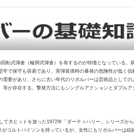
コン状の回転式弾倉（輪胴式弾倉）を有するのが特徴となっている
堅牢で保守も容易であり、実弾装填時の暴発の危険性が低く信
の需要があり、さらに古い年代のリボルバーは芸術品としての
）等が存在する。撃発方法にもシングルアクションとダブルア
して大ヒットを放った1972年「ダーティハリー」シリーズか
リスがコルトパイソンを持っているが、女性にもリボルバーは