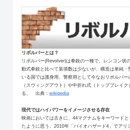
リボルバーとは？
リボルバー(Revolver)は拳銃の一種で、レン
動式拳銃と比べて装填数は少ないが、構造は単純・
いる国では護身用、警察用として今なおリボルバー
（スウィングアウト）や中折れ式（トップブレイク
る。 出典：
wikipedia
現代ではハイパワーをイメージさせる存在
映画においては古きに、44マグナムをキーワードと
たように思う。2010年「バイオハザード4」でア