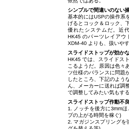
依然ではある。
シンプルで間違いのない
基本的にはUSPの操作系
げるとコック＆ロック、
優れたシステムだ。近
HK45 のパーツレイア
XDM-40 よりも、扱い
スライドストップが効か
HK45 では、スライド
こるようだ。原因は色々
ツ仕様のバランスに問題
したところ、下記のよう
ん、メーカーに送れば調
で調整してみたい気もす
スライドストップ作動不
1. ノッチを後方に3m
プの上がる時間を稼ぐ)
2. マガジンスプリング
グを替える等)