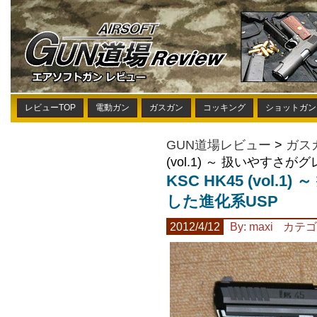
レビューTOP
電動ガン
ガスガン
コッキング
ショットガン
GUN道場レビュー
>
ガス
(vol.1) ～ 扱いやすさ
KSC HK45 (vol
した進化系USP
2012/4/12
By: maxi
カテゴ