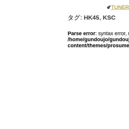
TUNE
タグ:
HK45
,
KSC
Parse error
: syntax error,
/home/gundoujo/gundoujo
content/themes/prosum