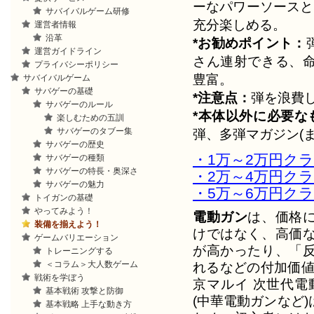
ーなパワーソースと
サバイバルゲーム研修
充分楽しめる。
運営者情報
沿革
*お勧めポイント：
運営ガイドライン
さん連射できる、
プライバシーポリシー
豊富。
サバイバルゲーム
サバゲーの基礎
*注意点：
弾を浪費
サバゲーのルール
*本体以外に必要な
楽しむための五訓
サバゲーのタブー集
弾、多弾マガジン(
サバゲーの歴史
・1万～2万円ク
サバゲーの種類
サバゲーの特長・奥深さ
・2万～4万円ク
サバゲーの魅力
・5万～6万円ク
トイガンの基礎
やってみよう！
電動ガン
は、価格
装備を揃えよう！
けではなく、高価
ゲームバリエーション
が高かったり、「
トレーニングする
＜コラム＞大人数ゲーム
れるなどの付加価値
戦術を学ぼう
京マルイ 次世代電
基本戦術 攻撃と防御
(中華電動ガンなど)
基本戦略 上手な動き方