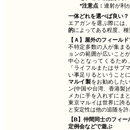
*注意点：
連射が利
一体どれを選べば良い？
エアガンを選ぶ際には
的
によってある程度、種
【Ａ】屋外のフィールド
不特定多数の人が集ま
ョンの範囲が広いこと
中心となってくるため
「ライフルまたはサブ
い事足りるということ
マルイ製
をお勧めした
ン(中国や台湾、香港製
メカに手を入れずにま
東京マルイは世界に誇
と安定性は他の追随を許
【B】仲間同士のフィー
定例会などで遊ぶ