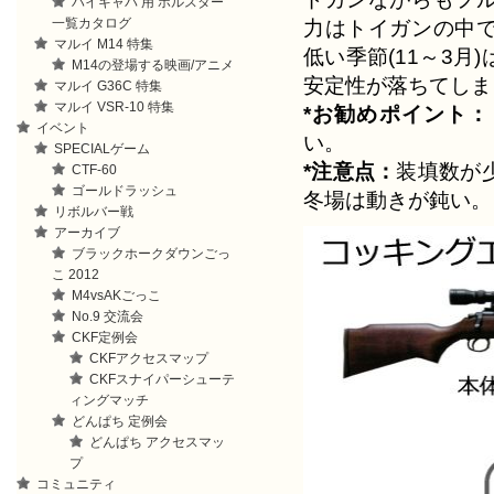
ハイキャパ 用 ホルスター
一覧カタログ
力はトイガンの中
マルイ M14 特集
低い季節(11～3
M14の登場する映画/アニメ
安定性が落ちてしま
マルイ G36C 特集
マルイ VSR-10 特集
*お勧めポイント：
イベント
い。
SPECIALゲーム
*注意点：
装填数が
CTF-60
ゴールドラッシュ
冬場は動きが鈍い。
リボルバー戦
アーカイブ
ブラックホークダウンごっ
こ 2012
M4vsAKごっこ
No.9 交流会
CKF定例会
CKFアクセスマップ
CKFスナイパーシューテ
ィングマッチ
どんぱち 定例会
どんぱち アクセスマッ
プ
コミュニティ