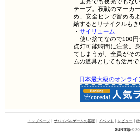
蛍光でも夜光でもない
テープ。夜戦のマーカ
め、安全ピンで留める
給するとリサイクルもき
・
サイリューム
使い捨てなので100円
点灯可能時間に注意。
てしまうが、全員がそ
ムの道具としても活用で
日本最大級のオンライン
トップページ
｜
サバイバルゲームの基礎
｜
イベント
｜
レビュー
｜
特
GUN道場
© 20