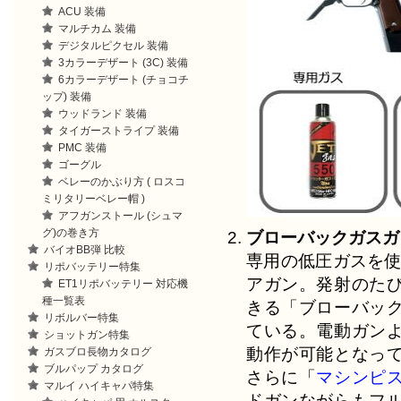
ACU 装備
マルチカム 装備
デジタルピクセル 装備
3カラーデザート (3C) 装備
6カラーデザート (チョコチ
ップ) 装備
ウッドランド 装備
タイガーストライプ 装備
PMC 装備
ゴーグル
ベレーのかぶり方 ( ロスコ
ミリタリーベレー帽 )
アフガンストール (シュマ
グ)の巻き方
ブローバックガスガ
バイオBB弾 比較
専用の低圧ガスを使
リポバッテリー特集
アガン。発射のた
ET1リポバッテリー 対応機
種一覧表
きる「ブローバッ
リボルバー特集
ている。電動ガン
ショットガン特集
動作が可能となっ
ガスブロ長物カタログ
ブルパップ カタログ
さらに「
マシンピ
マルイ ハイキャパ特集
ドガンながらもフ