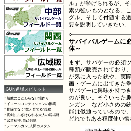
ル」が挙げられるが、そ
素の強いものとなる。
グル、そして付随する
要を説明していきたい。
○――――――――――
サバイバルゲームに必
体～
―――――――――――
まず、サバゲーの必須
種類が販売されており
が気に入った銃や、実
画・ゲームに出てきた
GUN道場スピリット
サバゲーに興味を持つ
のが良い。そういった
* 勝敗にこだわらない場作り
ンガン」など小さめの
* イコールコンディションの推奨
* 排除でなく”教え育てる”義務
能は似通っているので
* 真剣にふざけられる大人の居場所
どれでもある程度使い慣
* 武道精神, 自己鍛錬
* ノーマルガン, 人間カスタム