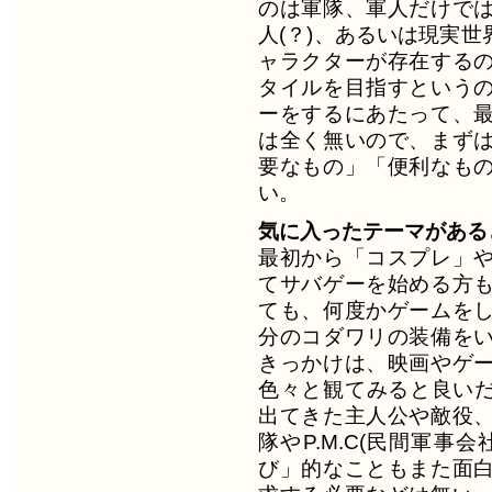
のは軍隊、軍人だけで
人(？)、あるいは現実
ャラクターが存在する
タイルを目指すという
ーをするにあたって、
は全く無いので、まず
要なもの」「便利なも
い。
気に入ったテーマがある
最初から「コスプレ」
てサバゲーを始める方
ても、何度かゲームを
分のコダワリの装備を
きっかけは、映画やゲ
色々と観てみると良いだ
出てきた主人公や敵役
隊やP.M.C(民間軍事
び」的なこともまた面