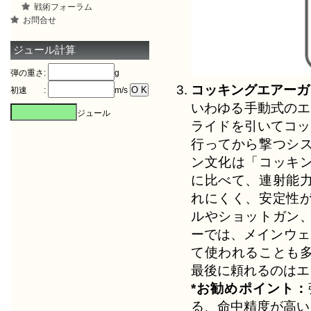
戦術フォーラム
お問合せ
ジュール計算
弾の重さ:
g
コッキングエアーガ
初速 :
m/s
いわゆる手動式のエ
ジュール
ライドを引いてコッ
行ってから撃つシ
ン文化は「コッキ
に比べて、連射能
れにくく、安定性
ルやショットガン
ーでは、メインウェ
て使われることも
最後に頼れるのはエ
*お勧めポイント：
る、命中精度が高い