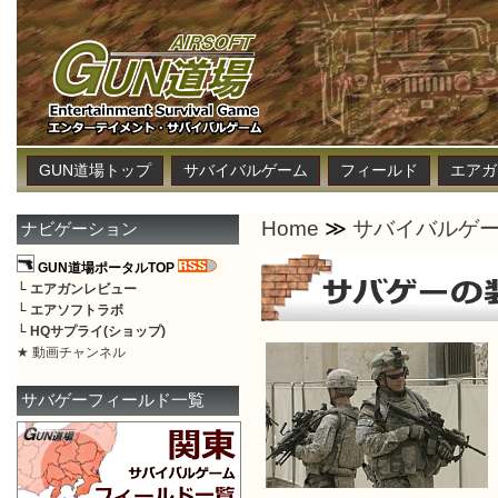
GUN道場トップ
サバイバルゲーム
フィールド
エアガ
Home
≫
サバイバルゲ
ナビゲーション
GUN道場ポータルTOP
└
エアガンレビュー
└
エアソフトラボ
└
HQサプライ(ショップ)
★ 動画チャンネル
サバゲーフィールド一覧