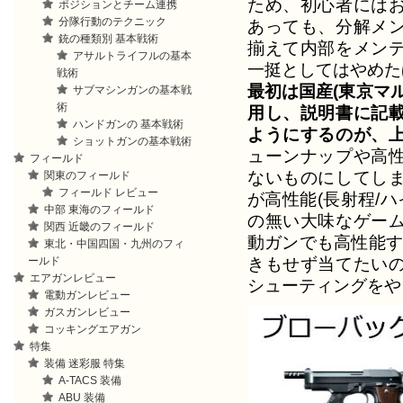
ため、初心者には
ポジションとチーム連携
分隊行動のテクニック
あっても、分解メ
銃の種類別 基本戦術
揃えて内部をメン
アサルトライフルの基本
一挺としてはやめた
戦術
最初は国産(東京マ
サブマシンガンの基本戦
術
用し、説明書に記
ハンドガンの 基本戦術
ようにするのが、
ショットガンの基本戦術
ューンナップや高
フィールド
ないものにしてし
関東のフィールド
フィールド レビュー
が高性能(長射程/
中部 東海のフィールド
の無い大味なゲー
関西 近畿のフィールド
動ガンでも高性能す
東北・中国四国・九州のフィ
きもせず当てたい
ールド
エアガンレビュー
シューティングをや
電動ガンレビュー
ガスガンレビュー
コッキングエアガン
特集
装備 迷彩服 特集
A-TACS 装備
ABU 装備