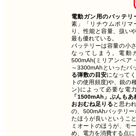
電動ガン用のバッテリ
素」「リチウムポリマ
り、性能と容量、扱い
最も優れている。
バッテリーは容量の小
なってしまう。電動
500mAh(ミリアンペア
～3300mAhといった
る弾数の目安
になってく
トの使用頻度)や、銃の
ン)によって必要な電
「1500mAh」ぶんも
おおむね足りる
と思わ
の、500mAhバッテリ
たほうが良いというこ
ミオートのほうが、モ
め、電力を消費する点に