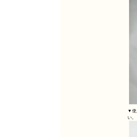
▼使
い。