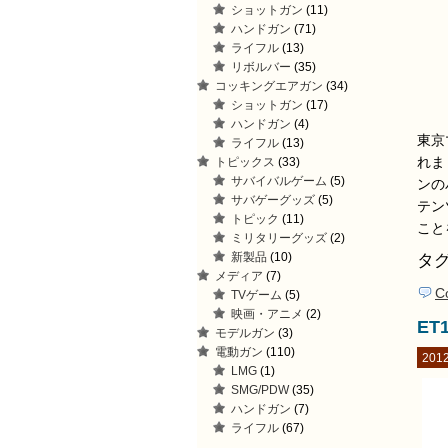
ショットガン
(11)
ハンドガン
(71)
ライフル
(13)
リボルバー
(35)
コッキングエアガン
(34)
ショットガン
(17)
ハンドガン
(4)
東京
ライフル
(13)
れま
トピックス
(33)
サバイバルゲーム
(5)
ンの
サバゲーグッズ
(5)
テン
トピック
(11)
こと
ミリタリーグッズ
(2)
新製品
(10)
タグ
メディア
(7)
C
TVゲーム
(5)
映画・アニメ
(2)
ET
モデルガン
(3)
電動ガン
(110)
2012
LMG
(1)
SMG/PDW
(35)
ハンドガン
(7)
ライフル
(67)