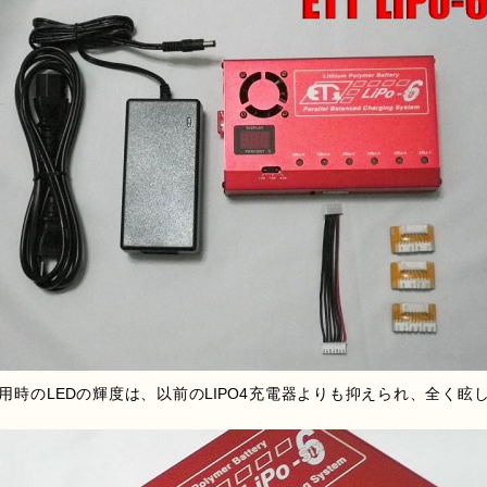
用時のLEDの輝度は、以前のLIPO4充電器よりも抑えられ、全く眩