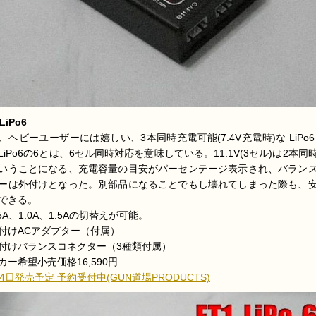
LiPo6
、ヘビーユーザーには嬉しい、3本同時充電可能(7.4V充電時)な LiPo6
LiPo6の6とは、6セル同時対応を意味している。11.1V(3セル)は2本同
いうことになる、充電容量の目安がパーセンテージ表示され、バラン
ーは外付けとなった。別部品になることでもし壊れてしまった際も、
できる。
.5A、1.0A、1.5Aの切替えが可能。
付けACアダプター（付属）
付けバランスコネクター（3種類付属）
カー希望小売価格16,590円
24日発売予定 予約受付中(GUN道場PRODUCTS)