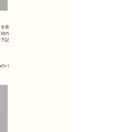
ーを合
V)の
は下記
hのバ