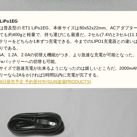
 LiPo1EG
は普及型の ET1 LiPo1EG。本体サイズは80x52x22mm、ACアダプタ
ても約400gと軽量で、持ち運びにも最適だ。2セル(7.4V)と3セル(11.1
テリーをどちらか1本ずつ充電できる。今までのLIPO1充電器との違い
りである。
.5A、1.2A、2.0Aの切替え機能がつき、より急速な充電が可能となった。
iFeバッテリーへの切替も可能。
サイズで急速充電が出来るようになったのは嬉しいところだ。2000mA
リーなら2Aをかければ1時間以内に充電が完了する。
24日発売予定 予約受付中(GUN道場PRODUCTS)