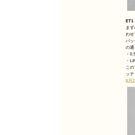
ET1
まず
わせ
バッ
の通
・0
・L
この
ッテ
8月