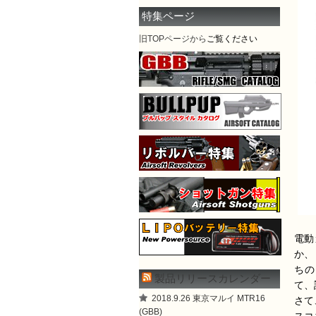
特集ページ
旧TOPページから
ご覧ください
電動
か、
ちの
製品リリースカレンダー
て、
2018.9.26 東京マルイ MTR16
さて
(GBB)