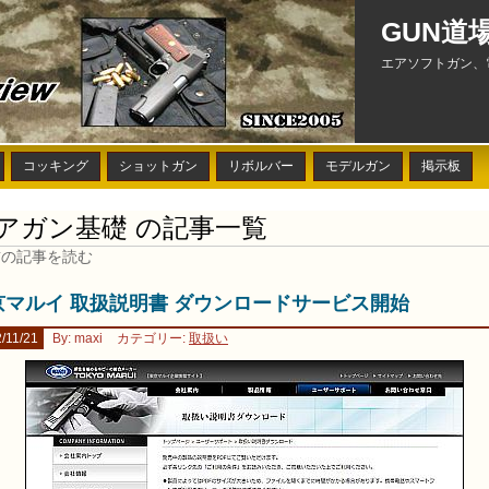
GUN道
エアソフトガン、
コッキング
ショットガン
リボルバー
モデルガン
掲示板
アガン基礎 の記事一覧
前の記事を読む
京マルイ 取扱説明書 ダウンロードサービス開始
/11/21
By: maxi
カテゴリー:
取扱い