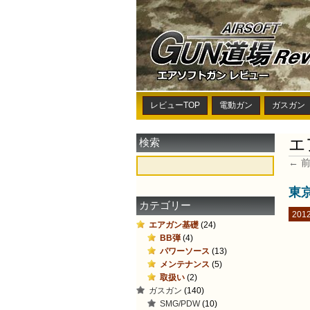
レビューTOP
電動ガン
ガスガン
エ
検索
← 
東
カテゴリー
2012
エアガン基礎
(24)
BB弾
(4)
パワーソース
(13)
メンテナンス
(5)
取扱い
(2)
ガスガン
(140)
SMG/PDW
(10)