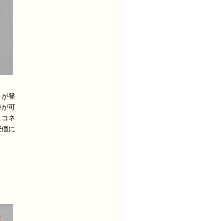
 が登
時が可
スコネ
安価に