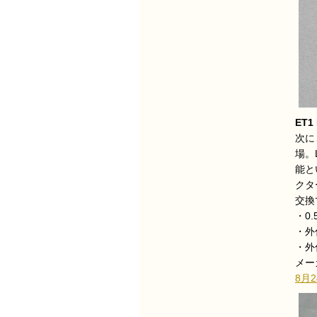
ET1 
次に
場。
能と
クタ
交換
・0
・外
・外
メー
8月