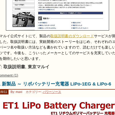
マルイ公式サイトにて、製品の
取扱説明書のダウンロード
サービスが
した。取扱説明書には、実銃開発のストーリーをはじめ、それぞれの
パーツ名や取扱い方法なども書かれていますので、読むだけでも楽し
ツです。今後も、こういったメーカーとしてのサービスを充実してい
を期待したいと思います。
:
取扱説明書
,
東京マルイ
omment (1)
1 新製品 ～ リポバッテリー充電器 LiPo-1EG & LiPo-6
/8/11
By: maxi
カテゴリー:
パワーソース