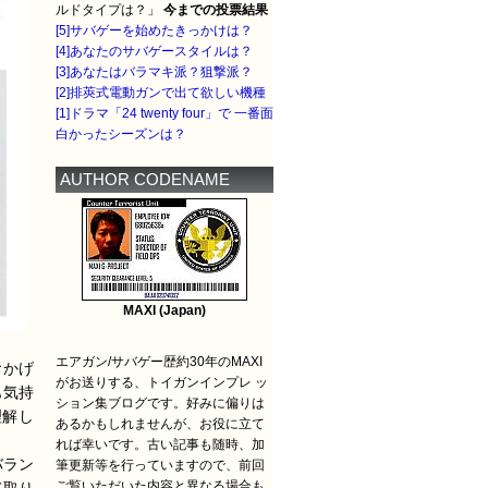
ルドタイプは？」
今までの投票結果
[5]サバゲーを始めたきっかけは？
[4]あなたのサバゲースタイルは？
[3]あなたはバラマキ派？狙撃派？
[2]排莢式電動ガンで出て欲しい機種
[1]ドラマ「24 twenty four」で 一番面
白かったシーズンは？
AUTHOR CODENAME
MAXI (Japan)
エアガン/サバゲー歴約30年のMAXI
おかげ
がお送りする、トイガンインプレ ッ
も気持
ション集ブログです。好みに偏りは
理解し
あるかもしれませんが、お役に立て
れば幸いです。古い記事も随時、加
バラン
筆更新等を行っていますので、前回
ご覧いただいた内容と異なる場合も