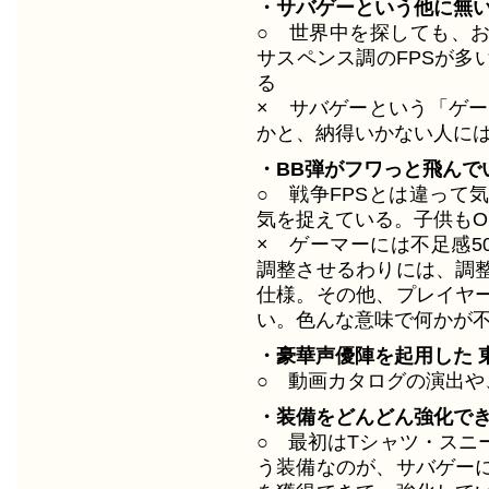
・サバゲーという他に無
○ 世界中を探しても、
サスペンス調のFPSが多
る
× サバゲーという「ゲー
かと、納得いかない人に
・BB弾がフワっと飛んで
○ 戦争FPSとは違って
気を捉えている。子供もO
× ゲーマーには不足感5
調整させるわりには、調
仕様。その他、プレイヤ
い。色んな意味で何かが
・豪華声優陣を起用した 
○ 動画カタログの演出や
・装備をどんどん強化でき
○ 最初はTシャツ・スニ
う装備なのが、サバゲー