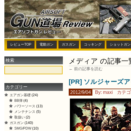
レビューTOP
電動ガン
ガスガン
コッキング
ショットガン
メディア の記事一
検索
← 前の記事を読む
[PR] ソルジャーズア
カテゴリー
2012/9/04
By: maxi
カテゴ
エアガン基礎
(24)
BB弾
(4)
パワーソース
(13)
メンテナンス
(5)
取扱い
(2)
ガスガン
(140)
SMG/PDW
(10)