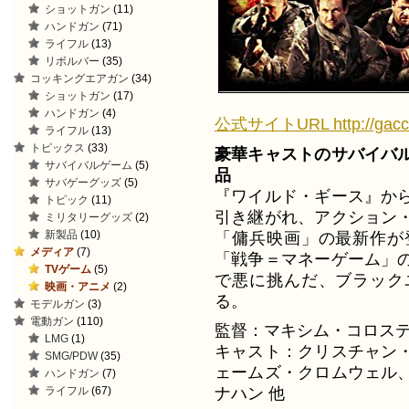
ショットガン
(11)
ハンドガン
(71)
ライフル
(13)
リボルバー
(35)
コッキングエアガン
(34)
ショットガン
(17)
ハンドガン
(4)
公式サイトURL http://gacchi.j
ライフル
(13)
トピックス
(33)
豪華キャストのサバイバ
サバイバルゲーム
(5)
品
サバゲーグッズ
(5)
『ワイルド・ギース』か
トピック
(11)
引き継がれ、アクション
ミリタリーグッズ
(2)
新製品
(10)
「傭兵映画」の最新作が
メディア
(7)
「戦争＝マネーゲーム」
TVゲーム
(5)
で悪に挑んだ、ブラック
映画・アニメ
(2)
る。
モデルガン
(3)
電動ガン
(110)
監督：マキシム・コロス
LMG
(1)
キャスト：クリスチャン
SMG/PDW
(35)
ェームズ・クロムウェル
ハンドガン
(7)
ライフル
(67)
ナハン 他