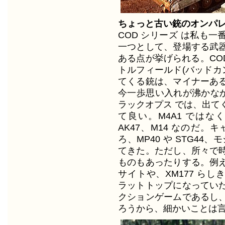
ちょっと古い銃のオンパ
COD シリーズ は私も
一つとして、登場する武
ある点が挙げられる。CO
トルフィールド(バッドカ
てくる銃は、マイナーあ
今一歩思い入れが沸かなか
ラックオプス では、出て
て良い。M4A1 ではな
AK47、M14 なのだ
ろ、MP40 や STG44
てきた。ただし、所々で
ものもあったりする。例
サイトや、XM177 らし
ラットトップになってい
クションゲームであるし
ろうから、細かいことは