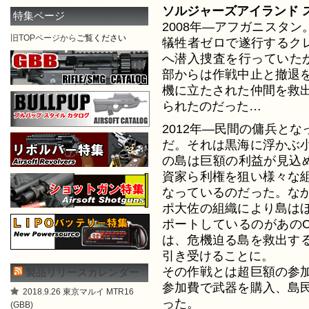
ソルジャーズアイランド 
特集ページ
2008年—アフガニスタ
旧TOPページから
ご覧ください
犠牲者ゼロで遂行するクレ
へ潜入捜査を行っていたが
部からは作戦中止と撤退
機に立たされた仲間を救
られたのだった…
2012年—民間の傭兵と
だ。それは黒海に浮かぶ
の島は巨額の利益が見込め
資家ら利権を狙い様々な
なっているのだった。な
ポ大佐の組織により島は
ポートしているのがあのC
は、危機迫る島を救出する
引き受けることに。
その作戦とは超巨額の参
製品リリースカレンダー
参加費で武器を購入、島
2018.9.26 東京マルイ MTR16
った。
(GBB)