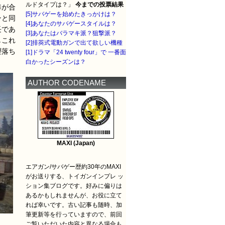
ルドタイプは？」
今までの投票結果
準が合
[5]サバゲーを始めたきっかけは？
ンと同
[4]あなたのサバゲースタイルは？
長であ
[3]あなたはバラマキ派？狙撃派？
しこれ
[2]排莢式電動ガンで出て欲しい機種
理落ち
[1]ドラマ「24 twenty four」で 一番面
白かったシーズンは？
AUTHOR CODENAME
MAXI (Japan)
エアガン/サバゲー歴約30年のMAXI
がお送りする、トイガンインプレ ッ
ション集ブログです。好みに偏りは
あるかもしれませんが、お役に立て
れば幸いです。古い記事も随時、加
筆更新等を行っていますので、前回
ご覧いただいた内容と異なる場合も