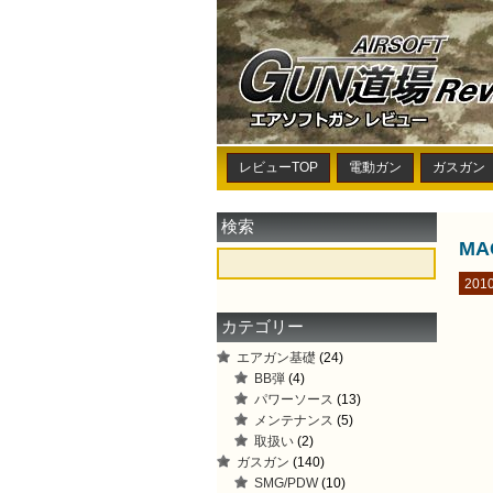
レビューTOP
電動ガン
ガスガン
検索
MA
2010
カテゴリー
エアガン基礎
(24)
BB弾
(4)
パワーソース
(13)
メンテナンス
(5)
取扱い
(2)
ガスガン
(140)
SMG/PDW
(10)