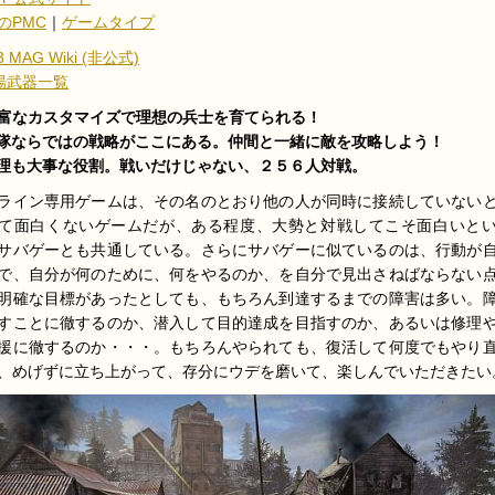
のPMC
｜
ゲームタイプ
3 MAG Wiki (非公式)
場武器一覧
富なカスタマイズで理想の兵士を育てられる！
隊ならではの戦略がここにある。仲間と一緒に敵を攻略しよう！
理も大事な役割。戦いだけじゃない、２５６人対戦。
ライン専用ゲームは、その名のとおり他の人が同時に接続していない
て面白くないゲームだが、ある程度、大勢と対戦してこそ面白いと
サバゲーとも共通している。さらにサバゲーに似ているのは、行動が
で、自分が何のために、何をやるのか、を自分で見出さねばならない
明確な目標があったとしても、もちろん到達するまでの障害は多い。
すことに徹するのか、潜入して目的達成を目指すのか、あるいは修理
援に徹するのか・・・。もちろんやられても、復活して何度でもやり
、めげずに立ち上がって、存分にウデを磨いて、楽しんでいただきたい