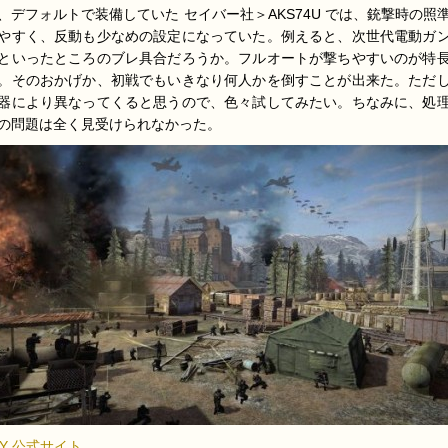
、デフォルトで装備していた セイバー社＞AKS74U では、銃撃時の照
やすく、反動も少なめの設定になっていた。例えると、次世代電動ガ
といったところのブレ具合だろうか。フルオートが撃ちやすいのが特
。そのおかげか、初戦でもいきなり何人かを倒すことが出来た。ただ
器により異なってくると思うので、色々試してみたい。ちなみに、処
の問題は全く見受けられなかった。
NY 公式サイト