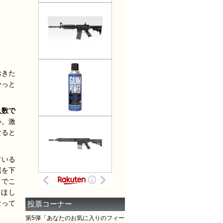
おきた
やっと
人数で
い。激
なると
ている
居を下
までこ
てほし
なって
投票コーナー
第5弾「あなたのお気に入りのフィー