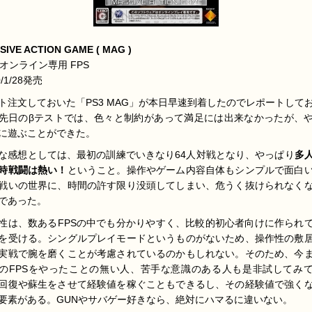
SIVE ACTION GAME ( MAG )
3 オンライン専用 FPS
0/1/28発売
ト注文しておいた「PS3 MAG」が本日早速到着したのでレポートして
先日のβテストでは、色々と制約があって満足には出来なかったが、
に遊ぶことができた。
な感想としては、最初の訓練でいきなり64人対戦となり、やっぱり
多
時戦闘は熱い！
ということ。操作やゲーム内容自体もシンプルで面白
戦いの世界に、時間の許す限り没頭してしまい、危うく抜けられなく
であった。
性は、数あるFPSの中でも分かりやすく、比較的初心者向けに作られ
を受ける。シングルプレイモードというものがないため、操作性の敷
実戦で腕を磨くことが考慮されているのかもしれない。そのため、今
のFPSをやったことの無い人、苦手な意識のある人も是非試してみ
回復や蘇生をさせて経験値を稼ぐこともできるし、その経験値で強く
要素がある。GUNやサバゲー好きなら、絶対にハマるに違いない。