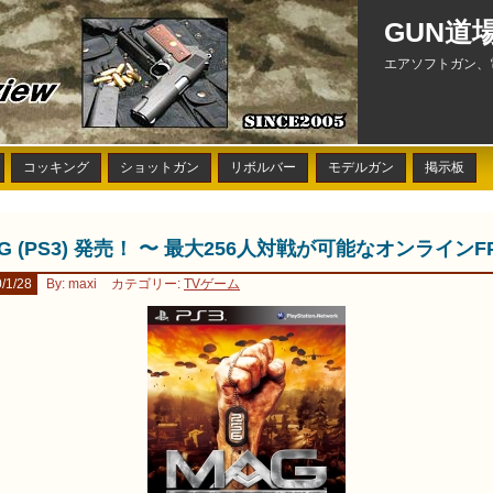
GUN道
エアソフトガン、
コッキング
ショットガン
リボルバー
モデルガン
掲示板
G (PS3) 発売！ 〜 最大256人対戦が可能なオンラインF
/1/28
By: maxi
カテゴリー:
TVゲーム