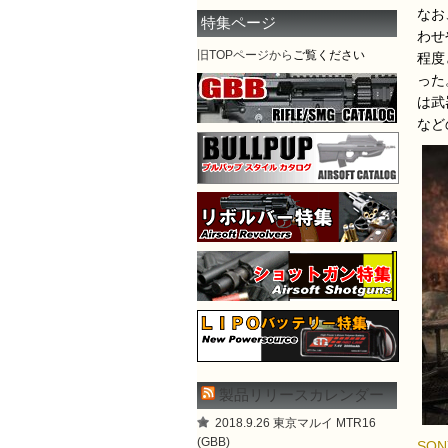
なお
特集ページ
わせ
旧TOPページから
ご覧ください
程度
った
は武
など
製品リリースカレンダー
2018.9.26 東京マルイ MTR16
(GBB)
SO