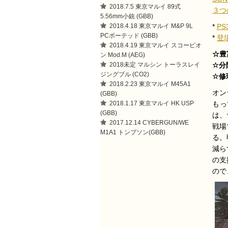
2018.7.5 東京マルイ 89式
３つ
5.56mm小銃 (GBB)
2018.4.18 東京マルイ M&P 9L
*
PS
PCポーテッド (GBB)
*
登
2018.4.19 東京マルイ スコーピオ
☆豊
ン Mod.M (AEG)
2018未定 マルシン トーラスレイ
☆分
ジングブル (CO2)
☆修
2018.2.23 東京マルイ M45A1
オン
(GBB)
2018.1.17 東京マルイ HK USP
もっ
(GBB)
は、
2017.12.14 CYBERGUN/WE
戦場
M1A1 トンプソン(GBB)
る。
減ら
の支
ので