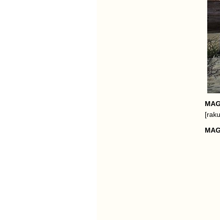
MA
[rak
MA