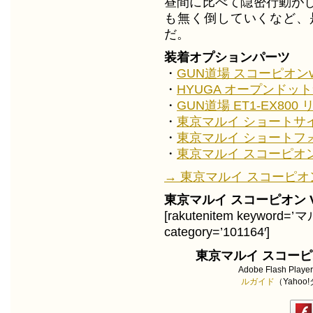
昼間に比べて隠密行動が
も無く倒していくなど、
だ。
装着オプションパーツ
・
GUN道場 スコーピオンv
・
HYUGA オープンドッ
・
GUN道場 ET1-EX80
・
東京マルイ ショートサ
・
東京マルイ ショートフ
・
東京マルイ スコーピオン 
→ 東京マルイ スコーピオン V
東京マルイ スコーピオン V
[rakutenitem keyword
category=’101164′]
東京マルイ スコーピオ
Adobe Flash Play
ルガイド
（Yaho