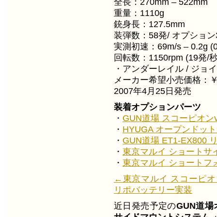
全長：270mm – 522mm
重量：1110g
銃身長：127.5mm
装弾数：58発/ オプション
実測初速：69m/s – 0.2g (0
回転数：1150rpm (19発/
・アンダーレイル / ジョ
メーカー希望小売価格：￥26
2007年4月25日発売
装着オプションパーツ
・
GUN道場 スコーピオンv
・
HYUGA オープンドッ
・
GUN道場 ET1-EX80
・
東京マルイ ショートサ
・
東京マルイ ショートフ
←東京マルイ スコーピオン V
リポバッテリー実装
近日発売予定の
GUN道場
サイドマウントシステム 