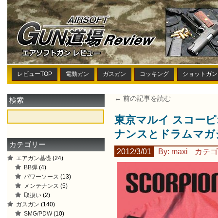
レビューTOP
電動ガン
ガスガン
コッキング
ショットガン
← 前の記事を読む
検索
東京マルイ スコーピオン 
ナンスとドラムマガ
カテゴリー
2012/3/01
By: maxi
カテゴ
エアガン基礎
(24)
BB弾
(4)
パワーソース
(13)
メンテナンス
(5)
取扱い
(2)
ガスガン
(140)
SMG/PDW
(10)