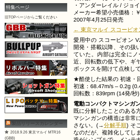
・アンダーレイル / ジョ
特集ページ
メーカー希望小売価格：￥26
旧TOPページから
ご覧ください
2007年4月25日発売
← 東京マルイ スコーピオン V
愛用中の スコーピオン Vz
開発・搭載以降、その扱
ていた。内部は完全にノ
近、回転数の低下や、ギ
ボックスを開けて点検し
★酷使した結果の 初速・
初速：68.47m/s – 0.2g (0.
回転数：839rpm (14発/秒
電動コンパクトマシンガ
既に分解したことのある
マシンガンの構造は非常
製品リリースカレンダー
さない。(→
分解手順
) 
なのだが、複雑化してし
2018.9.26 東京マルイ MTR16
(GBB)
造がシンプルで、メンテ