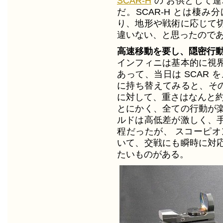
SCAR-H
の お供として連れ
だ。SCAR-H とは棲
り、地形や戦術に応じて
違いない、と思ったので
高速移動を要し、隠密行
インフィニは基本的に視
あって、当日は SCAR
に持ち替えてみると、その
に対して、重さはなんと約
とにかく、全ての行動が
ルドは高低差が激しく、
程だったが、 スコーピオ
いて、交戦にも瞬時に対
たいものがある。