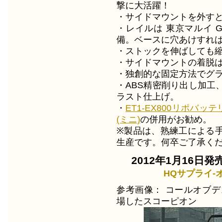
撃に大活躍！
・サイドマウントを外す
・レイルは 東京マルイ 
備。ベースに穴あけすれ
・ストックを伸ばしても
・サイドマウントの着脱は
・独創的な固定方法でグ
・ABS精密削り出し加工
ラスト仕上げ。
・
ET1-EX800リポバッテ
(ミニ)
の併用がお勧め。
※製品は、熟練工による
生産です。何卒ご了承く
2012年1月16日発
HQサプライ-
参考画像： コールオブデ
場したスコーピオン