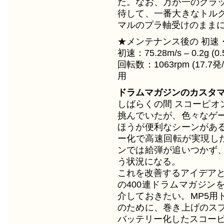
た。なお、万が一のクラ
待して、一番大きなトル
マルのプラ軸受けのまま
★メンテナンス後の 初速
初速：75.28m/s – 0.2g (0.
回転数：1063rpm (17.7発
用
ドラムマガジンのカスタ
しばらくの間 スコーピオ
挑んでいたが、色々なゲ
ほうが便利なシーンがあ
ー化で高速回転が実現した
ンでは給弾が追いつかず
う状況になる。
これを改善するアイデアと
の400連ドラムマガジン
介しておきたい。MP5用
のために、巻き上げのス
バッテリー化したスコー