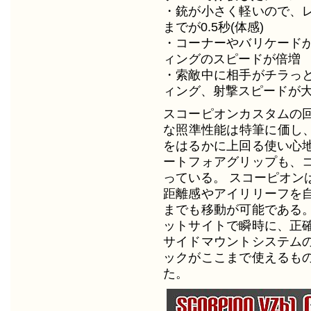
・銃が小さく軽いので、
までが0.5秒(体感)
・コーナーやバリケード
ィングのスピードが倍増
・索敵中に相手がチラっ
ィング、射撃スピードが
スコーピオンカスタムの
な照準性能は特筆に価し、
をはるかに上回る使い心
ートフォアグリップも、
っている。 スコーピオン
距離感やアイリリーフを
までも移動が可能である
ットサイトで瞬時に、正
サイドマウントシステム
ックがここまで使えるも
た。