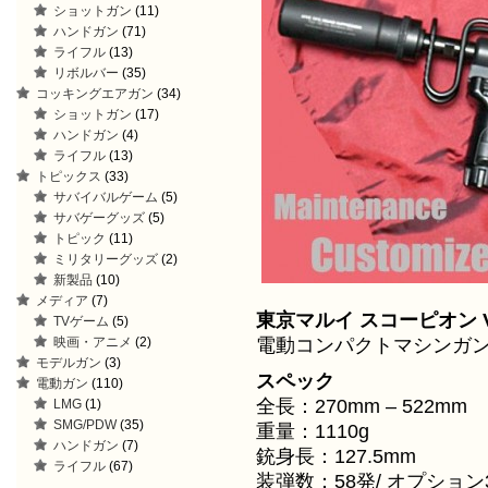
ショットガン
(11)
ハンドガン
(71)
ライフル
(13)
リボルバー
(35)
コッキングエアガン
(34)
ショットガン
(17)
ハンドガン
(4)
ライフル
(13)
トピックス
(33)
サバイバルゲーム
(5)
サバゲーグッズ
(5)
トピック
(11)
ミリタリーグッズ
(2)
新製品
(10)
メディア
(7)
東京マルイ スコーピオン Vz
TVゲーム
(5)
電動コンパクトマシンガ
映画・アニメ
(2)
モデルガン
(3)
スペック
電動ガン
(110)
全長：270mm – 522mm
LMG
(1)
SMG/PDW
(35)
重量：1110g
ハンドガン
(7)
銃身長：127.5mm
ライフル
(67)
装弾数：58発/ オプション