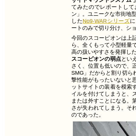
てみたのでレポートしてお
ン」。ユニークな市街地型C
した
No9-WARシリーズ
に
ートのみで切り分け、ショ
今回のスコーピオンは上
ら、全くもって小型軽量
高の扱いやすさを発揮し
スコーピオンの弱点
とい
さく、位置も低いので、
SMG」だからと割り切ら
撃性能がもったいないと
ットサイトの装着を模索
イルを付けてしまうと、
または外すことになる。
さが失われてしまう。そ
のであった。