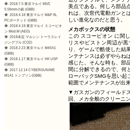
2018.7.5 東京マルイ 89式
美点である。何しろ部品
5.56mm小銃 (GBB)
れは、次世代電動ガンと
2018.4.18 東京マルイ M&P 9L
しい進化なのだと思う。
PCポーテッド (GBB)
2018.4.19 東京マルイ スコーピオ
メカボックスの状態
ン Mod.M (AEG)
この スコーピオン に関
2018未定 マルシン トーラスレイ
リスやピストン周辺が黒
ジングブル (CO2)
2018.2.23 東京マルイ M45A1
り、ゲームで酷使した結
(GBB)
ンテナンスは必ずやらね
2018.1.17 東京マルイ HK USP
感じた。そんな時も、部
(GBB)
間に分解できるので、何と
2017.12.14 CYBERGUN/WE
ローバックSMGを思い起
M1A1 トンプソン(GBB)
範囲でメンテナンスが出
▼ガスガンのフィールド
回、メカ全般のクリーニ