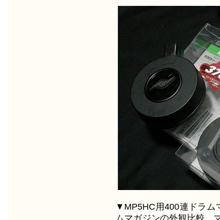
▼MP5HC用400連ドラ
ムマガジンの外観比較。