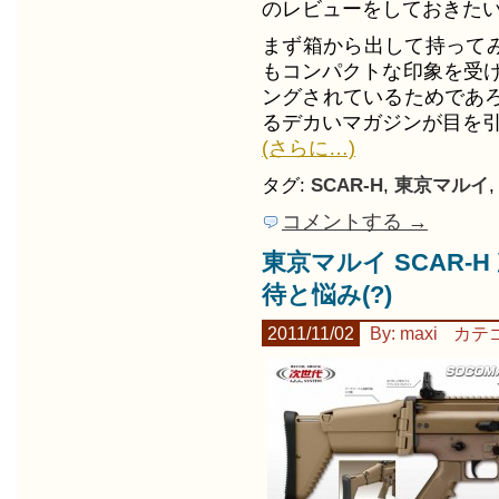
のレビューをしておきた
まず箱から出して持ってみ
もコンパクトな印象を受け
ングされているためであ
るデカいマガジンが目を
(さらに…)
タグ:
SCAR-H
,
東京マルイ
コメントする →
東京マルイ SCAR-H 
待と悩み(?)
2011/11/02
By: maxi
カテ