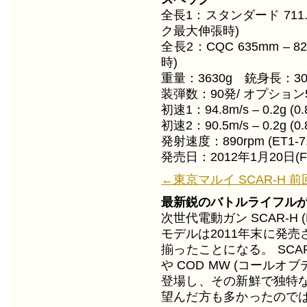
全長1：スタンダード 711.2m
ク最大伸張時)
全長2：CQC 635mm – 8
時)
重量：3630g 銃身長：3
装弾数：90発/ オプション
初速1：94.8m/s – 0.2g (0
初速2：90.5m/s – 0.2g (0.
発射速度：890rpm (ET1-7
発売日：2012年1月20日(F
←東京マルイ SCAR-H 前回
最新鋭のバトルライフル
次世代電動ガン SCAR-H
モデルは2011年末に発
揃ったことになる。 SCAR-
や COD MW (コールオ
登場し、その新鮮で独特
望んだ方も多かったので