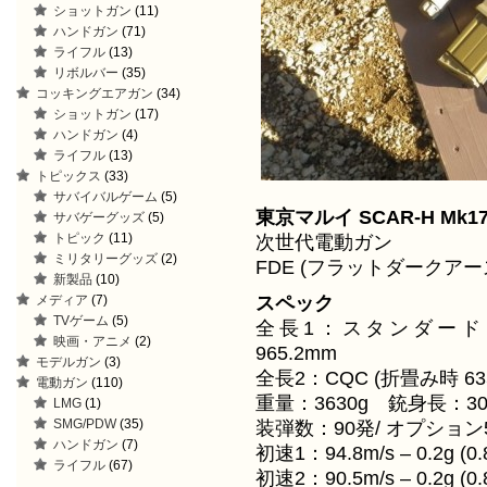
ショットガン
(11)
ハンドガン
(71)
ライフル
(13)
リボルバー
(35)
コッキングエアガン
(34)
ショットガン
(17)
ハンドガン
(4)
ライフル
(13)
トピックス
(33)
サバイバルゲーム
(5)
東京マルイ SCAR-H Mk17
サバゲーグッズ
(5)
トピック
(11)
次世代電動ガン
ミリタリーグッズ
(2)
FDE (フラットダークア
新製品
(10)
スペック
メディア
(7)
TVゲーム
(5)
全長1：スタンダード (折畳
映画・アニメ
(2)
965.2mm
モデルガン
(3)
全長2：CQC (折畳み時 635m
電動ガン
(110)
重量：3630g 銃身長：3
LMG
(1)
SMG/PDW
(35)
装弾数：90発/ オプション
ハンドガン
(7)
初速1：94.8m/s – 0.2g (0
ライフル
(67)
初速2：90.5m/s – 0.2g (0.