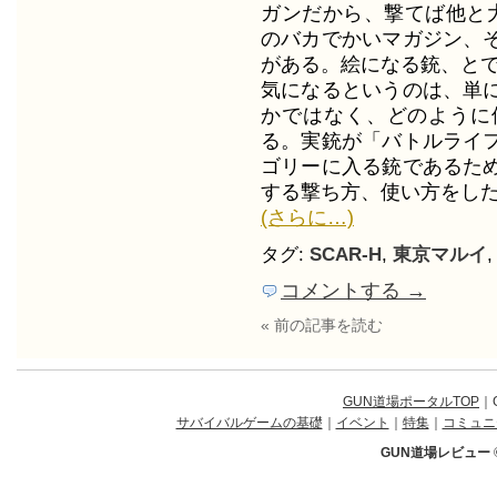
ガンだから、撃てば他と大
のバカでかいマガジン、
がある。絵になる銃、と
気になるというのは、単
かではなく、どのように
る。実銃が「バトルライ
ゴリーに入る銃であるた
する撃ち方、使い方をし
(さらに…)
タグ:
SCAR-H
,
東京マルイ
コメントする →
« 前の記事を読む
GUN道場ポータルTOP
｜
サバイバルゲームの基礎
｜
イベント
｜
特集
｜
コミュニ
GUN道場レビュー