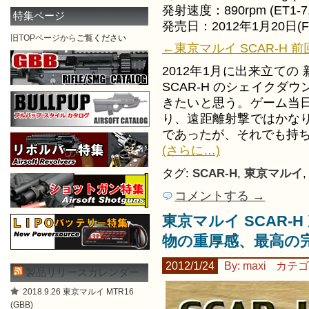
発射速度：890rpm (ET1-7
特集ページ
発売日：2012年1月20日(F
旧TOPページから
ご覧ください
←東京マルイ SCAR-H 前回
2012年1月に出来立て
SCAR-H のシェイク
きたいと思う。ゲーム当
り、遠距離射撃ではかな
であったが、それでも持
(さらに…)
タグ:
SCAR-H
,
東京マルイ
コメントする →
東京マルイ SCAR-H 
物の重厚感、最高の
2012/1/24
By: maxi
カテゴ
製品リリースカレンダー
2018.9.26 東京マルイ MTR16
(GBB)