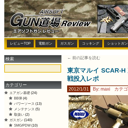
レビューTOP
電動ガン
ガスガン
コッキング
ショットガン
← 前の記事を読む
検索
東京マルイ SCAR-H 
戦投入レポ
カテゴリー
2012/1/31
By: maxi
カテゴ
エアガン基礎
(24)
BB弾
(4)
パワーソース
(13)
メンテナンス
(5)
取扱い
(2)
ガスガン
(140)
SMG/PDW
(10)