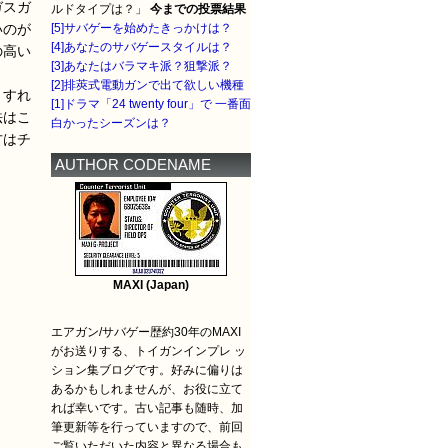
ガスガ
ルドタイプは？」
今までの投票結果
[5]サバゲーを始めたきっかけは？
いのが
[4]あなたのサバゲースタイルは？
の高い
[3]あなたはバラマキ派？狙撃派？
[2]排莢式電動ガンで出て欲しい機種
うすれ
[1]ドラマ「24 twenty four」で 一番面
法はこ
白かったシーズンは？
方はチ
AUTHOR CODENAME
MAXI (Japan)
エアガン/サバゲー歴約30年のMAXI
がお送りする、トイガンインプレ ッ
ション集ブログです。好みに偏りは
あるかもしれませんが、お役に立て
れば幸いです。古い記事も随時、加
筆更新等を行っていますので、前回
ご覧いただいた内容と異なる場合も