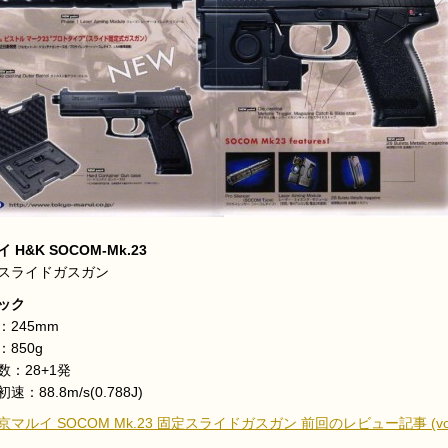
 H&K SOCOM-Mk.23
スライドガスガン
ック
：245mm
：850g
数：28+1発
速：88.8m/s(0.788J)
京マルイ SOCOM Mk.23 固定スライドガスガン 前回のレビュー記事 (vol