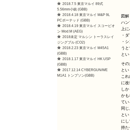
2018.7.5 東京マルイ 89式
5.56mm小銃 (GBB)
2018.4.18 東京マルイ M&P 9L
図解
PCポーテッド (GBB)
ハン
2018.4.19 東京マルイ スコーピオ
上に
ン Mod.M (AEG)
・ダ
2018未定 マルシン トーラスレイ
・シ
ジングブル (CO2)
うと
2018.2.23 東京マルイ M45A1
(GBB)
とい
2018.1.17 東京マルイ HK USP
その
(GBB)
とい
2017.12.14 CYBERGUN/WE
M1A1 トンプソン(GBB)
これ
に改
しか
かも
てい
同じ
とい
にし
持た