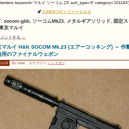
utenitem keyword=’マルイ ソーコム 23′ sort_type=’6′ category=’101164′
TUNER’Sギャラリーをみる
:
socom-gbb
,
ソーコムMk23
,
メタルギアソリッド
,
固定ス
東京マルイ
メントする →
マルイ H&K SOCOM Mk.23 (エアーコッキング) ～ 作
無用のファイナルウェポン
/1/28
By: maxi
カテゴリー:
ハンドガン