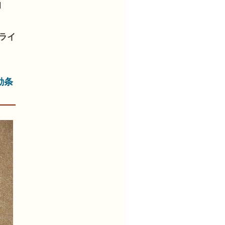
]
ライ
動条