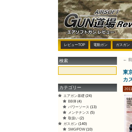
レビューTOP
電動ガン
ガスガン
← 
検索
東京
カ
カテゴリー
2011
エアガン基礎
(24)
BB弾
(4)
パワーソース
(13)
メンテナンス
(5)
取扱い
(2)
ガスガン
(140)
SMG/PDW
(10)