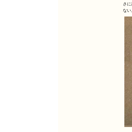
さに
ない