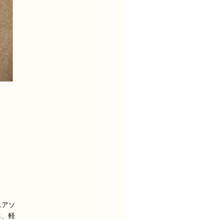
エアソ
性、軽