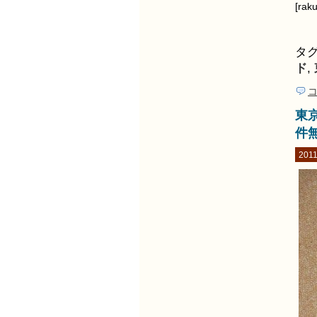
[rak
タグ
ド
,
コ
東京
件
2011