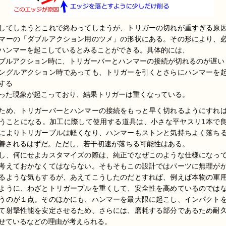
してしまうとこれで終わってしまうが、トリガーの切れが重すぎる原
マーの「ダブルアクション用のツメ」の形状にある。その形により、
ハンマーを起こしているとみることができる。具体的には、
ブルアクション時に、トリガーバーとハンマーの接続が切れるのが遅い
ングルアクション時であっても、トリガーを引くとさらにハンマーを
する
った現象が起こっており、結果トリガーは重くなっている。
ため、トリガーバーとハンマーの接続をもっと早く切れるようにすれ
うことになる。加工に際して使用する道具は、小さな平ヤスリ1本で
によりトリガープルは軽くなり、ハンマーもストンと気持ちよく落ち
善されるはずだ。ただし、若干初速が落ちる可能性はある。
し、何にせよカスタマイズの際は、純正でなぜこのような仕様になっ
考えておかなくてはならない。そもそもこの設計ではパーツに無理が
るような気もするが、あえてこうしたのだとすれば、例えば本物の軍
ように、わざとトリガープルを重くして、安全性を高めているのでは
うのが１点。そのほかにも、ハンマーを最大限に起こし、インパクト
て射撃性能を安定させるため、さらには、磨耗する部分であるため耐
せているなどの理由が考えられる。