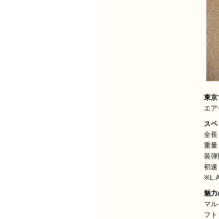
東京マ
エア
スペ
全長
重量
装弾
初速：
※L
魅力
マル
フト