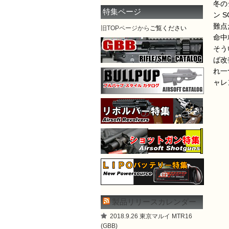
冬の
特集ページ
ン 
難点
旧TOPページから
ご覧ください
命中
そう
ば改
れ一
ャレ
製品リリースカレンダー
2018.9.26 東京マルイ MTR16
(GBB)