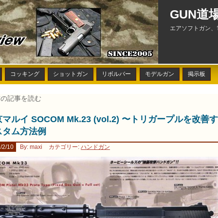
GUN道
エアソフトガン、
コッキング
ショットガン
リボルバー
モデルガン
掲示板
前の記事を読む
マルイ SOCOM Mk.23 (vol.2) 〜トリガープルを改善
スタム方法例
/2/10
By: maxi
カテゴリー:
ハンドガン