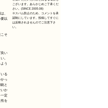
ございます。あらかじめご了承くだ
さい。(SINCE 2005.08)
因は、
※スパム防止のため、コメントを承
認制にしています。投稿してすぐに
必要以
は反映されませんのでご注意下さ
い。
起こそ
ば良い
良い。
るよう
ている
かかっ
用銃と
ないか
を一定
久性を