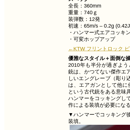
全長：360mm
重量：740ｇ
装弾数：12発
初速：65m/s – 0.2g (0.42J
・ハンマー式エアコッキ
・可変ホップアップ
←KTW フリントロック ピス
優雅なスタイル＋面倒な操
2010年も半分が過ぎよ
銃は、かつてない傑作エ
しいエングレーブ（彫り
は、エアガンとして他に
という古代銃をある意味
ハンマーをコッキングし
作による装填が必要にな
▼ハンマーでコッキング
装填。