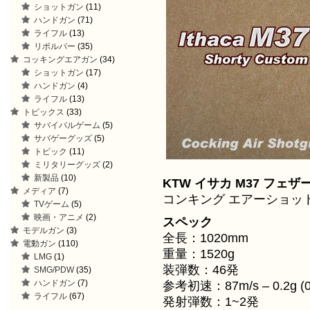
ショットガン
(11)
ハンドガン
(71)
ライフル
(13)
リボルバー
(35)
コッキングエアガン
(34)
ショットガン
(17)
ハンドガン
(4)
ライフル
(13)
トピックス
(33)
サバイバルゲーム
(5)
サバゲーグッズ
(5)
トピック
(11)
ミリタリーグッズ
(2)
新製品
(10)
KTW イサカ M37 フェ
メディア
(7)
コンキング エアーショッ
TVゲーム
(5)
映画・アニメ
(2)
スペック
モデルガン
(3)
全長：1020mm
電動ガン
(110)
重量：1520g
LMG
(1)
装弾数：46発
SMG/PDW
(35)
ハンドガン
(7)
参考初速：87m/s – 0.2g (0
ライフル
(67)
発射弾数：1~2発