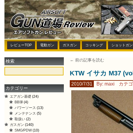
レビューTOP
電動ガン
ガスガン
コッキング
ショットガン
← 前の記事を読む
検索
KTW イサカ M37 (vo
2010/7/31
By: maxi
カテゴ
カテゴリー
エアガン基礎
(24)
BB弾
(4)
パワーソース
(13)
メンテナンス
(5)
取扱い
(2)
ガスガン
(140)
SMG/PDW
(10)