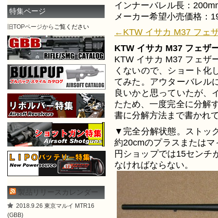
インナーバレル長：200mm
特集ページ
メーカー希望小売価格：19,
旧TOPページから
ご覧ください
←KTW イサカ M37 フェ
KTW イサカ M37 フェ
KTW イサカ M37 フ
くないので、ショート化
てみた。アウターバレル
良いかと思っていたが、
たため、一度完全に分解す
書に分解方法まで書かれ
▼完全分解状態。ストッ
約20cmのプラスまたは
円ショップでは15センチ
なければならない。
製品リリースカレンダー
2018.9.26 東京マルイ MTR16
(GBB)