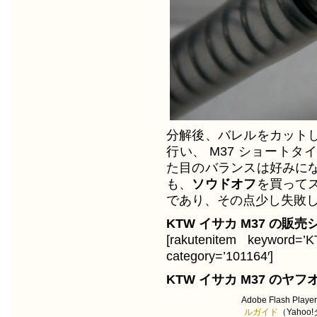
分解後、バレルをカット
行い、 M37 ショート
た目のバランスは好みに
も、
ソウドオフ
を買って
であり、その点少し失敗
KTW イサカ M37 の販
[rakutenitem keyword
category=’101164′]
KTW イサカ M37 のヤ
Adobe Flash Play
ルガイド
（Yaho