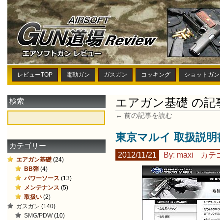
レビューTOP
電動ガン
ガスガン
コッキング
ショットガン
エアガン基礎 の記
検索
← 前の記事を読む
東京マルイ 取扱説明
カテゴリー
2012/11/21
By: maxi
カテ
エアガン基礎
(24)
BB弾
(4)
パワーソース
(13)
メンテナンス
(5)
取扱い
(2)
ガスガン
(140)
SMG/PDW
(10)