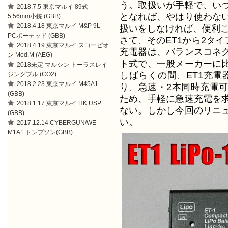
う。取扱いが手軽で、い
2018.7.5 東京マルイ 89式
となれば、やはり使わな
5.56mm小銃 (GBB)
2018.4.18 東京マルイ M&P 9L
扱いをしなければ、便利
PCポーテッド (GBB)
さて、そのET1から2タ
2018.4.19 東京マルイ スコーピオ
充電器は、バランスコネ
ン Mod.M (AEG)
ト式で、一般メーカーに
2018未定 マルシン トーラスレイ
しばらくの間、ET1充電
ジングブル (CO2)
2018.2.23 東京マルイ M45A1
り、急速・2本同時充電可能
(GBB)
ため、手軽に急速充電を
2018.1.17 東京マルイ HK USP
ない。しかし今回のリニ
(GBB)
い。
2017.12.14 CYBERGUN/WE
M1A1 トンプソン(GBB)