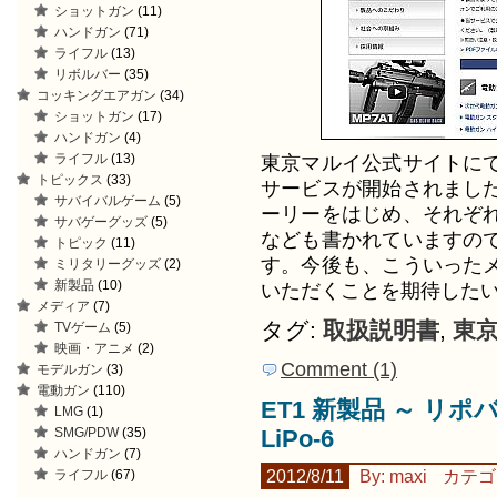
ショットガン
(11)
ハンドガン
(71)
ライフル
(13)
リボルバー
(35)
コッキングエアガン
(34)
ショットガン
(17)
ハンドガン
(4)
ライフル
(13)
東京マルイ公式サイトに
トピックス
(33)
サービスが開始されまし
サバイバルゲーム
(5)
ーリーをはじめ、それぞ
サバゲーグッズ
(5)
なども書かれていますの
トピック
(11)
す。今後も、こういった
ミリタリーグッズ
(2)
新製品
(10)
いただくことを期待した
メディア
(7)
タグ:
取扱説明書
,
東
TVゲーム
(5)
映画・アニメ
(2)
Comment (1)
モデルガン
(3)
電動ガン
(110)
ET1 新製品 ～ リポバ
LMG
(1)
SMG/PDW
(35)
LiPo-6
ハンドガン
(7)
ライフル
(67)
2012/8/11
By: maxi
カテゴ