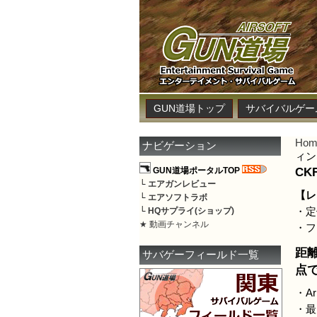
GUN道場トップ
サバイバルゲー
Hom
ナビゲーション
ィン
C
GUN道場ポータルTOP
└
エアガンレビュー
【レ
└
エアソフトラボ
└
HQサプライ(ショップ)
・定
★ 動画チャンネル
・フ
距離
サバゲーフィールド一覧
点
・A
・最