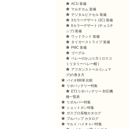
ACU 装備
マルチカム 装備
デジタルピクセル 装備
3カラーデザート (3C) 装備
6カラーデザート (チョコチ
ップ) 装備
ウッドランド 装備
タイガーストライプ 装備
PMC 装備
ゴーグル
ベレーのかぶり方 ( ロスコ
ミリタリーベレー帽 )
アフガンストール (シュマ
グ)の巻き方
バイオBB弾 比較
リポバッテリー特集
ET1リポバッテリー 対応機
種一覧表
リボルバー特集
ショットガン特集
ガスブロ長物カタログ
ブルパップ カタログ
マルイ ハイキャパ特集