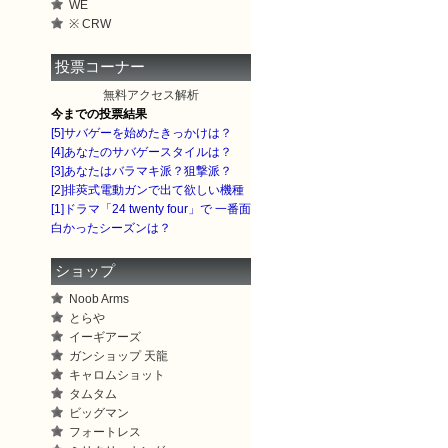
WE
※ CRW
投票コーナー
無料
アクセス解析
今までの投票結果
[5]サバゲーを始めたきっかけは？
[4]あなたのサバゲースタイルは？
[3]あなたはバラマキ派？狙撃派？
[2]排莢式電動ガンで出て欲しい機種
[1]ドラマ「24 twenty four」で 一番面
白かったシーズンは？
ショップ
Noob Arms
とらや
イーギアーズ
ガンショップ 天龍
キャロムショット
タムタム
ビッグマン
フォートレス