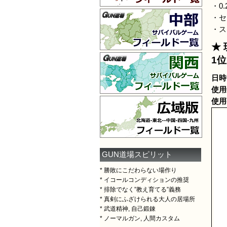
・0
・セ
・ス
★
1位
日時：
使用
使用
GUN道場スピリット
* 勝敗にこだわらない場作り
* イコールコンディションの推奨
* 排除でなく”教え育てる”義務
* 真剣にふざけられる大人の居場所
* 武道精神, 自己鍛錬
* ノーマルガン, 人間カスタム