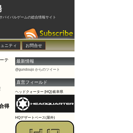
場
サバイバルゲームの総合情報サイト
ミュニティ
お問合せ
ューテ
最新情報
@gundoujo からのツイート
直営フィールド
権
ヘッドクォーター [HQ] 岐阜県
総合得
HQデザートベース(屋外)