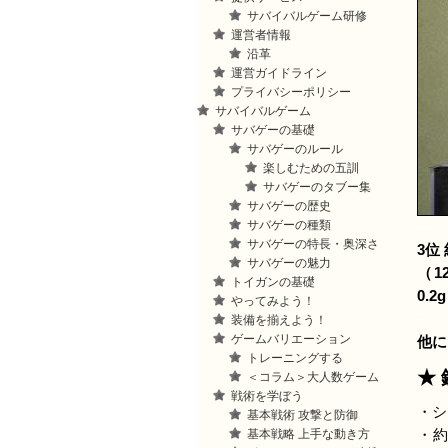
サバイバルゲーム研修
運営者情報
沿革
運営ガイドライン
プライバシーポリシー
サバイバルゲーム
サバゲーの基礎
サバゲーのルール
楽しむための五訓
サバゲーのタブー集
サバゲーの歴史
サバゲーの種類
—
サバゲーの特長・奥深さ
3位
サバゲーの魅力
（1
トイガンの基礎
0.2
やってみよう！
—
装備を揃えよう！
ゲームバリエーション
他に
トレーニングする
★
＜コラム＞大人数ゲーム
戦術を学ぼう
・シ
基本戦術 攻撃と防御
基本戦略 上手な動き方
・約