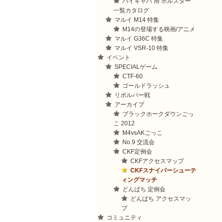
ハイキャパ 用 ホルスター
一覧カタログ
マルイ M14 特集
M14の登場する映画/アニメ
マルイ G36C 特集
マルイ VSR-10 特集
イベント
SPECIALゲーム
CTF-60
ゴールドラッシュ
リボルバー戦
アーカイブ
ブラックホークダウンごっ
こ 2012
M4vsAKごっこ
No.9 交流会
CKF定例会
CKFアクセスマップ
CKFスナイパーシューテ
ィングマッチ
どんぱち 定例会
どんぱち アクセスマッ
プ
コミュニティ