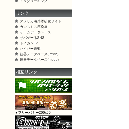
ミリタリーキング
リンク
アメリカ海兵隊研究サイト
ガンスミス庄松屋
ゲームデータベース
サバゲーるSNS
トイガンJP
ハイパー道楽
銃器データベース(imfdb)
銃器データベース(mgdb)
相互リンク
▼フリーバナー200x50