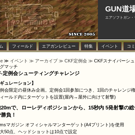
GUN道
エアソフトガン・
ム
フィールド
エアガンレビュー
特集
イベント
コ
e
≫
イベント
≫
アーカイブ
≫
CKF定例会
≫ CKFスナイパーシ
グマッチ
KF-定例会シューティングチャレンジ
ギュレーション】
例会限定の昼休み企画。定例会1回参加につき、1回のチャレンジ
ィールド内にターゲットを設置(屋内→屋外に向けて射撃)
20mで、ローレディポジションから、15秒内 5発射撃の
で勝負！
rmsマガジン オフィシャルマンターゲット(A4プリント)を使用
大50点、ヘッドショットは10点で設定