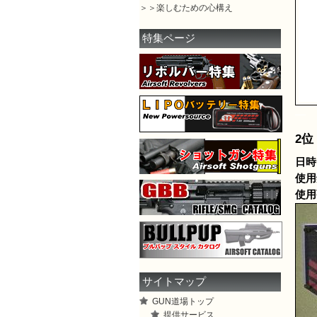
＞＞楽しむための心構え
特集ページ
—
2位
日時：
使用
使用
サイトマップ
GUN道場トップ
提供サービス