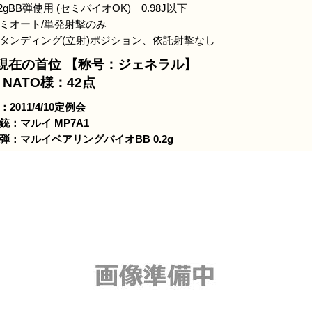
.2gBB弾使用 (セミバイオOK) 0.98J以下
ミオート/単発射撃のみ
タンディング(立射)ポジション、依託射撃なし
 現在の首位 【称号：ジェネラル】
 NATO様：42点
2011/4/10定例会
銃：マルイ MP7A1
弾：マルイベアリングバイオBB 0.2g