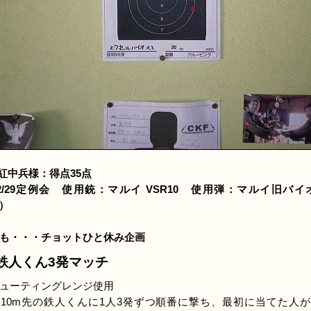
 紅中兵様：得点35点
2/29定例会 使用銃：マルイ VSR10 使用弾：マルイ旧バイ
g）
も・・・チョットひと休み企画
 鉄人くん3発マッチ
ューティングレンジ使用
10m先の鉄人くんに1人3発ずつ順番に撃ち、最初に当てた人