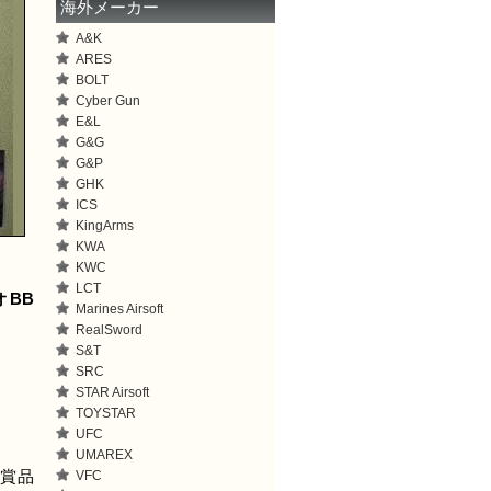
海外メーカー
A&K
ARES
BOLT
Cyber Gun
E&L
G&G
G&P
GHK
ICS
KingArms
KWA
KWC
LCT
オBB
Marines Airsoft
RealSword
S&T
SRC
STAR Airsoft
TOYSTAR
UFC
UMAREX
VFC
が賞品