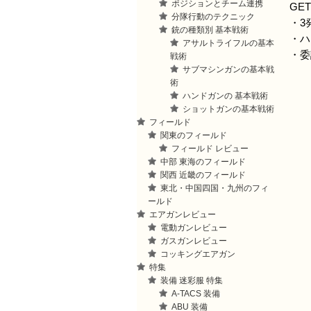
ポジションとチーム連携
GE
分隊行動のテクニック
・3
銃の種類別 基本戦術
・ハ
アサルトライフルの基本
・委
戦術
サブマシンガンの基本戦
術
ハンドガンの 基本戦術
ショットガンの基本戦術
フィールド
関東のフィールド
フィールド レビュー
中部 東海のフィールド
関西 近畿のフィールド
東北・中国四国・九州のフィ
ールド
エアガンレビュー
電動ガンレビュー
ガスガンレビュー
コッキングエアガン
特集
装備 迷彩服 特集
A-TACS 装備
ABU 装備