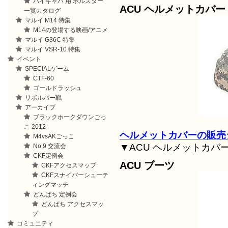
ハイキャパ 用 ホルスター
ACU ヘルメットカバー
一覧カタログ
マルイ M14 特集
M14の登場する映画/アニメ
マルイ G36C 特集
マルイ VSR-10 特集
イベント
SPECIALゲーム
CTF-60
ゴールドラッシュ
リボルバー戦
アーカイブ
ブラックホークダウンごっ
こ 2012
ヘルメットカバーの販売
M4vsAKごっこ
▼ACU ヘルメットカバ
No.9 交流会
CKF定例会
ACU ブーツ
CKFアクセスマップ
CKFスナイパーシューテ
ィングマッチ
どんぱち 定例会
どんぱち アクセスマッ
プ
コミュニティ