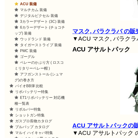
ACU 装備
マルチカム 装備
デジタルピクセル 装備
3カラーデザート (3C) 装備
6カラーデザート (チョコチ
マスク, バラクラバ の
ップ) 装備
▼ACU マスク, バラク
ウッドランド 装備
タイガーストライプ 装備
ACU アサルトパック
PMC 装備
ゴーグル
ベレーのかぶり方 ( ロスコ
ミリタリーベレー帽 )
アフガンストール (シュマ
グ)の巻き方
バイオBB弾 比較
リポバッテリー特集
ET1リポバッテリー 対応機
種一覧表
リボルバー特集
ショットガン特集
ガスブロ長物カタログ
ACU アサルトパックの
ブルパップ カタログ
▼ACU アサルトパック
マルイ ハイキャパ特集