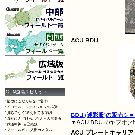
ACU BDU
GUN道場スピリット
* 勝敗にこだわらない場作り
* イコールコンディションの推奨
* 排除でなく”教え育てる”義務
BDU (迷彩服)の販売シ
* 真剣にふざけられる大人の居場所
▼ACU BDU のヤフオ
* 武道精神, 自己鍛錬
* ノーマルガン, 人間カスタム
ACU プレートキャリア