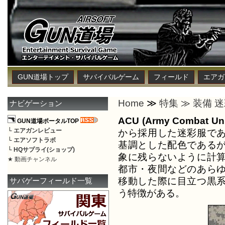
GUN道場トップ
サバイバルゲーム
フィールド
エアガ
Home
≫
特集
≫
装備 迷
ナビゲーション
ACU (Army Combat Un
GUN道場ポータルTOP
└
エアガンレビュー
から採用した迷彩服で
└
エアソフトラボ
基調とした配色である
└
HQサプライ(ショップ)
象に残らないように計
★ 動画チャンネル
都市・夜間などのあら
移動した際に目立つ黒
サバゲーフィールド一覧
う特徴がある。