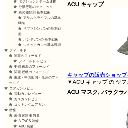
ポジションとチーム連携
ACU キャップ
分隊行動のテクニック
銃の種類別 基本戦術
アサルトライフルの基本
戦術
サブマシンガンの基本戦
術
ハンドガンの 基本戦術
ショットガンの基本戦術
フィールド
関東のフィールド
フィールド レビュー
中部 東海のフィールド
関西 近畿のフィールド
キャップの販売ショップ
東北・中国四国・九州のフィ
▼ACU キャップ の ヤ
ールド
エアガンレビュー
ACU マスク, バラクラ
電動ガンレビュー
ガスガンレビュー
コッキングエアガン
特集
装備 迷彩服 特集
A-TACS 装備
ABU 装備