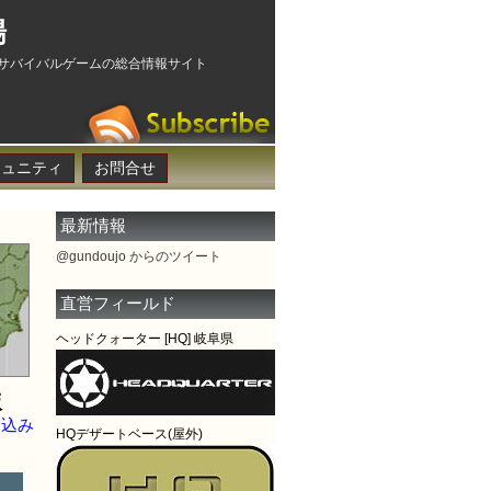
場
サバイバルゲームの総合情報サイト
ミュニティ
お問合せ
最新情報
@gundoujo からのツイート
直営フィールド
ヘッドクォーター [HQ] 岐阜県
版
申込み
HQデザートベース(屋外)