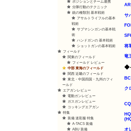
ポジションとチーム連携
AR
分隊行動のテクニック
銃の種類別 基本戦術
サ
アサルトライフルの基本
戦術
FO
サブマシンガンの基本戦
術
SF
ハンドガンの 基本戦術
将
ショットガンの基本戦術
フィールド
竜
関東のフィールド
フィールド レビュー
◆
中部 東海のフィールド
関西 近畿のフィールド
B
東北・中国四国・九州のフィ
ールド
ク
エアガンレビュー
電動ガンレビュー
ガスガンレビュー
CQ
コッキングエアガン
特集
HQ
装備 迷彩服 特集
(
A-TACS 装備
オ
ABU 装備