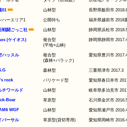
ィールド名
タイプ（区画数）
所在地／オープン年
01
山林型
長野県飯田市 2018.
ンハーエリア1
公開待ち
福井県越前市 2018
松戦闘ごっこ社
山林型
静岡県浜松市 2018.
aos (ケイオス)
複合型
静岡県静岡市 2017.
(平地+山林)
空ハッスル
複合型
愛知県豊川市 2017.
(森林+バラック)
S.G
森林型
三重県津市 2017.3
's rock
バリケード型
愛知県春日井市 2017
ルチワールド
山林型
岐阜県多治見市 2017
ack-Boar
草原型
石川県金沢市 2016.
AM6 WGF
山林型
愛知県瀬戸市 2016.
イバーサル
草原型(貸切専用)
愛知県岡崎市 2016.