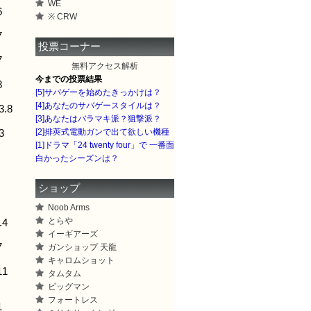
WE
6
※ CRW
7
投票コーナー
7
無料
アクセス解析
今までの投票結果
8
[5]サバゲーを始めたきっかけは？
[4]あなたのサバゲースタイルは？
.8
[3]あなたはバラマキ派？狙撃派？
[2]排莢式電動ガンで出て欲しい機種
3
[1]ドラマ「24 twenty four」で 一番面
白かったシーズンは？
ショップ
Noob Arms
とらや
.4
イーギアーズ
7
ガンショップ 天龍
キャロムショット
11
タムタム
ビッグマン
フォートレス
1