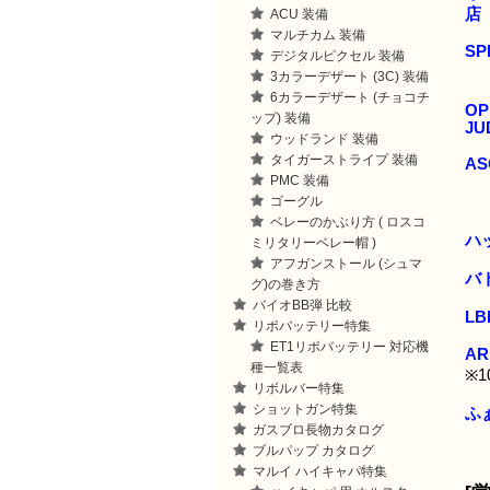
店
ACU 装備
マルチカム 装備
SP
デジタルピクセル 装備
3カラーデザート (3C) 装備
6カラーデザート (チョコチ
OP
ップ) 装備
JU
ウッドランド 装備
タイガーストライプ 装備
AS
PMC 装備
ゴーグル
ベレーのかぶり方 ( ロスコ
ハ
ミリタリーベレー帽 )
アフガンストール (シュマ
バ
グ)の巻き方
バイオBB弾 比較
L
リポバッテリー特集
ET1リポバッテリー 対応機
AR
種一覧表
※
リボルバー特集
ショットガン特集
ふ
ガスブロ長物カタログ
ブルパップ カタログ
マルイ ハイキャパ特集