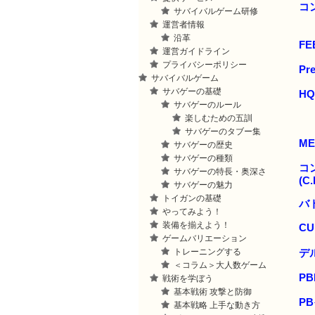
コ
サバイバルゲーム研修
運営者情報
沿革
FE
運営ガイドライン
プライバシーポリシー
Pr
サバイバルゲーム
サバゲーの基礎
H
サバゲーのルール
楽しむための五訓
サバゲーのタブー集
M
サバゲーの歴史
サバゲーの種類
コ
サバゲーの特長・奥深さ
(C.
サバゲーの魅力
トイガンの基礎
バ
やってみよう！
装備を揃えよう！
CU
ゲームバリエーション
トレーニングする
デ
＜コラム＞大人数ゲーム
PB
戦術を学ぼう
基本戦術 攻撃と防御
PB
基本戦略 上手な動き方