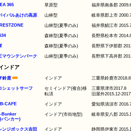
EA 365
草原型
福井県南条郡 2009.
バイバルあけの高原
山林型
岐阜県郡上市 2000.
RESTZONE
山林型(夏季のみ)
福井県鯖江市 2015.
634
森林型(夏季のみ)
長野県松本市 2014.
軍
森林型(夏季のみ)
長野県下伊那郡 2013
王マウンテンパーク
山林型(夏季のみ)
長野県下高井郡 201
インドア
CF鈴鹿
インドア
三重県鈴鹿市2018.8
ロシェットサーフ
セミインドア(複合)移
三重県津市2017.8
転済
旧屋外2015.12-2017
B-CAFE
インドア
愛知県清須市 2016.
-Bunker
インドア(市街地型)
岐阜県安八郡 2015.
HQバンカー)
レンジボックス吉田
インドア
静岡県伊東市 2015.