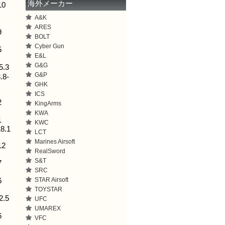
海外メーカー
10
A&K
ARES
9
BOLT
Cyber Gun
5
E&L
G&G
.3
G&P
8-
GHK
ICS
2
KingArms
KWA
1
KWC
8.1
LCT
Marines Airsoft
12
RealSword
S&T
7
SRC
STAR Airsoft
6
TOYSTAR
.5
UFC
UMAREX
6
VFC