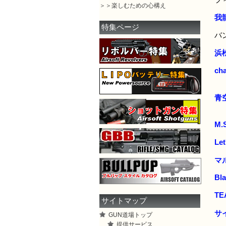
フ
＞＞楽しむための心構え
我龍
特集ページ
バ
浜
ch
青
M.
Let
マ
Bl
TE
サイトマップ
サ
GUN道場トップ
提供サービス