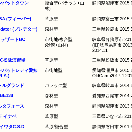
ンバットタウン
複合型(バラック+山
静岡県沼津市 2015.
林)
BA (フィーバー)
草原型
静岡県富士市 2015.
edator (プレデター)
森林型
三重県鈴鹿市 2015.
Q デザートBC
市街地/複合型
岐阜県各務原市 2015
(砂漠+山林)
(旧)岐阜県関市 2013.
2014.11
EC松阪演習場
草原型
三重県松阪市 2015.
ンバットレディ愛知
市街地型
愛知県瀬戸市 2015.
R.A.)
OldCamp2017.4-201
トルグランド
バラック型
岐阜県岐阜市 2014.
BE138
森林型
愛知県西尾市 2014.
ルタフォース
森林型
静岡県沼津市 2013.
F イナベ
草原型
三重県いなべ市 2012
イワタC.S.D
草原/複合型
静岡県磐田市 2011.