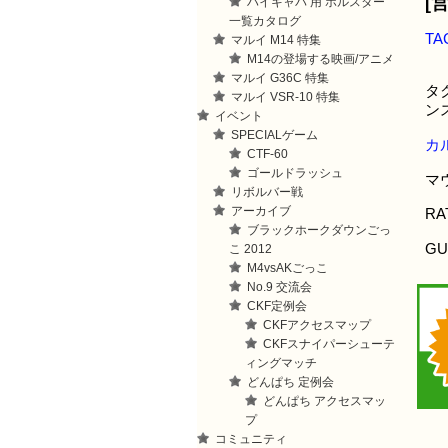
[
ハイキャパ 用 ホルスター
一覧カタログ
TA
マルイ M14 特集
M14の登場する映画/アニメ
マルイ G36C 特集
タ
マルイ VSR-10 特集
ン
イベント
SPECIALゲーム
カ
CTF-60
ゴールドラッシュ
マ
リボルバー戦
アーカイブ
RA
ブラックホークダウンごっ
GU
こ 2012
M4vsAKごっこ
No.9 交流会
CKF定例会
CKFアクセスマップ
CKFスナイパーシューテ
ィングマッチ
どんぱち 定例会
どんぱち アクセスマッ
プ
コミュニティ