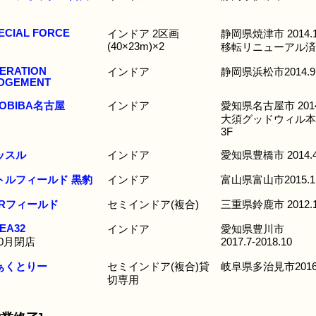
ECIAL FORCE
インドア 2区画
静岡県焼津市 2014.
(40×23m)×2
移転リニューアル済
ERATION
インドア
静岡県浜松市2014.9
DGEMENT
OBIBA名古屋
インドア
愛知県名古屋市 2014
大須グッドウィル本
3F
ッスル
インドア
愛知県豊橋市 2014.
トルフィールド 黒豹
インドア
富山県富山市2015.1
BRフィールド
セミインドア(複合)
三重県鈴鹿市 2012.
EA32
インドア
愛知県豊川市
10月閉店
2017.7-2018.10
ぁくとりー
セミインドア(複合)貸
岐阜県多治見市2016
切専用