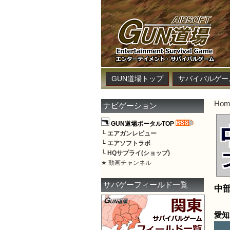
GUN道場トップ
サバイバルゲー
Hom
ナビゲーション
GUN道場ポータルTOP
└
エアガンレビュー
└
エアソフトラボ
└
HQサプライ(ショップ)
★ 動画チャンネル
サバゲーフィールド一覧
中
愛知