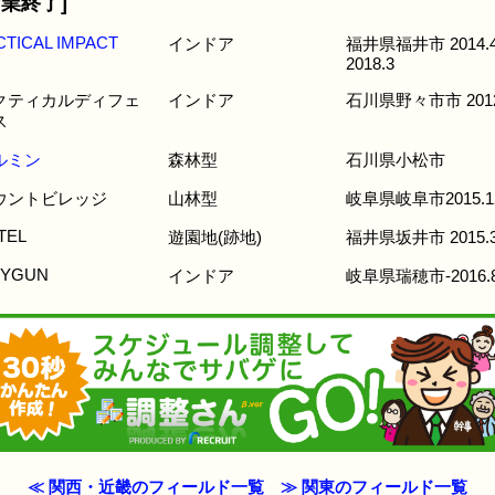
営業終了]
CTICAL IMPACT
インドア
福井県福井市 2014.4
2018.3
クティカルディフェ
インドア
石川県野々市市 2012
ス
ルミン
森林型
石川県小松市
ウントビレッジ
山林型
岐阜県岐阜市2015.1
TEL
遊園地(跡地)
福井県坂井市 2015.
YGUN
インドア
岐阜県瑞穂市-2016.
≪ 関西・近畿のフィールド一覧
≫ 関東のフィールド一覧