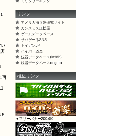
ミリタリーキング
リンク
10
アメリカ海兵隊研究サイト
ガンスミス庄松屋
ゲームデータベース
サバゲーるSNS
.7
トイガンJP
店
ハイパー道楽
銃器データベース(imfdb)
銃器データベース(mgdb)
4
相互リンク
1再
11
.6
▼フリーバナー200x50