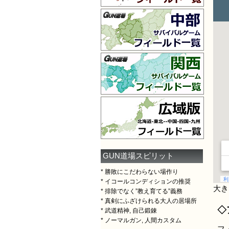
GUN道場スピリット
* 勝敗にこだわらない場作り
* イコールコンディションの推奨
大
* 排除でなく”教え育てる”義務
* 真剣にふざけられる大人の居場所
◇
* 武道精神, 自己鍛錬
* ノーマルガン, 人間カスタム